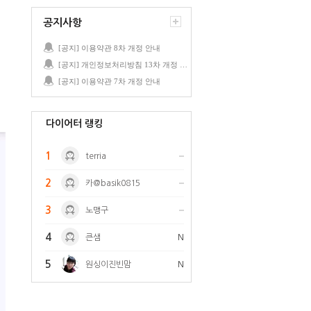
공지사항
[공지] 이용약관 8차 개정 안내
[공지] 개인정보처리방침 13차 개정 안내
[공지] 이용약관 7차 개정 안내
다이어터 랭킹
1
terria
2
카@basik0815
3
노맹구
4
큰샘
N
5
원싱이진빈맘
N