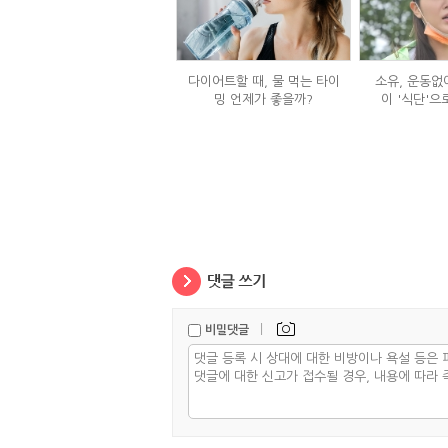
다이어트할 때, 물 먹는 타이
소유, 운동없이
밍 언제가 좋을까?
이 '식단'으
|
비밀댓글