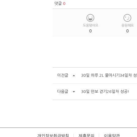
댓글
0
도움됐어요
응원해요
0
0
이전글
30일 하루 2L 물마시기34일차 성
다음글
30일 만보 걷기26일차 성공!
개인정보취급방침
제휴문의
이용약관