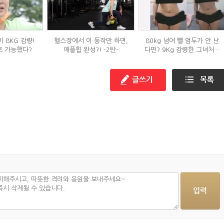
 8KG 감량!
헬스장에서 이 동작만 하면,
80kg 넘어 뺄 엄두가 안 난
로 가능했다?
애플힙 완성?! -2탄-
다면? 9Kg 감량한 그녀처럼
해봐라!