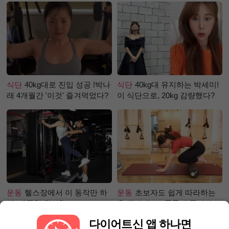
식단
40kg대로 진입 성공 !박나
식단
40kg대 유지하는 박세미!
래 4개월간 '이것' 즐겨먹었다?
이 식단으로, 20kg 감량했다?
운동
헬스장에서 이 동작만 하
운동
초보자도 쉽게 따라하는
면, 애플힙 완성?!
홈 필라테스 - 폼롤러 종아리 알
빼기 편
다이어트신 앱 하나면