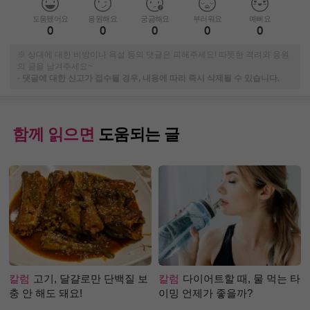
도움됐어요
응원해요
궁금해요
부러워요
예뻐요
0
0
0
0
0
※ 상대에 대한 비방이나 욕설 등의 댓글은 피해주세요! 따뜻한 격려와 응원
의 글을 남겨주세요~
-
댓글에 대한 신고가 접수될 경우, 내용에 따라 즉시 삭제될 수 있습니다.
함께 읽으면
도움되는 글
칼럼
고기, 달걀로만 단백질 보
칼럼
다이어트할 때, 물 먹는 타
충 안 해도 돼요!
이밍 언제가 좋을까?