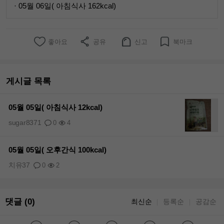
· 05월 06일( 아침식사 162kcal)
좋아요
공유
신고
북마크
게시글 목록
05월 05일( 아침식사 12kcal)
sugar8371
0
4
05월 05일( 오후간식 100kcal)
치유37
0
2
댓글 (0)
최신순
등록순
공감순
｜
｜