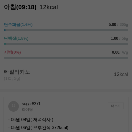
아침(09:18)
12kcal
탄수화물(1.6%)
5.00
/ 305g
단백질(1.8%)
1.00
/ 56g
지방(0%)
0.00
/ 47g
빠질라카노
12
kcal
(1회, 3g)
sugar8371
더보기
화이팅
· 06월 09일( 저녁식사 )
· 05월 06일( 오후간식 372kcal)