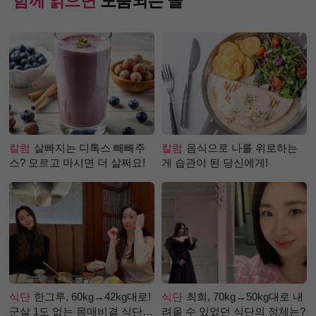
함께 읽으면
도움되는 글
칼럼
살빠지는 디톡스 빼빼주
칼럼
음식으로 나를 위로하는
스? 모르고 마시면 더 살쩌요!
게 습관이 된 당신에게!
식단
한그루, 60kg→42kg대로!
식단
최희, 70kg→50kg대로 내
군살 1도 없는 몸매비결 식단
려올 수 있었던 식단의 정체는?