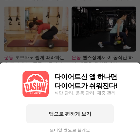
은?
운동
초보자도 쉽게 따라하는
운동
헬스장에서 이 동작만 하
홈 필라테스 - 폼롤러 종아리 알
면, 애플힙 완성?! -2탄-
빼기 편
다이어트신 앱 하나면
다이어트가 쉬워진다!
식단 관리, 운동 관리, 체중 관리
앱으로 편하게 보기
성공후기
90kg대에서 80kg대
성공후기
50kg대에서 40kg로!
로 빼는 데 1달 걸려! 폭풍감량
완벽한 눈바디를 가지기까지?
모바일 웹으로 볼래요
비결 공개?