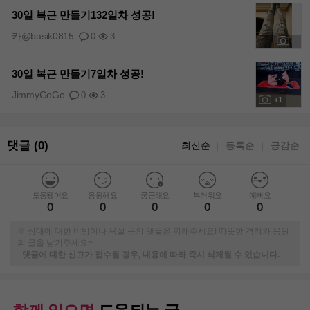
30일 복근 만들기132일차 성공!
카@basik0815
0
3
+1
30일 복근 만들기7일차 성공!
JimmyGoGo
0
3
+1
댓글 (0)
최신순
등록순
공감순
｜
｜
도움됐어요
응원해요
궁금해요
부러워요
예뻐요
0
0
0
0
0
※ 상대에 대한 비방이나 욕설 등의 댓글은 피해주세요! 따뜻한 격려와 응원
의 글을 남겨주세요~
-
댓글에 대한 신고가 접수될 경우, 내용에 따라 즉시 삭제될 수 있습니다.