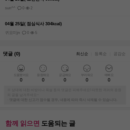
sun^^
0
2
04월 25일( 점심식사 304kcal)
귀요미jn
0
5
댓글 (0)
최신순
등록순
공감순
｜
｜
도움됐어요
응원해요
궁금해요
부러워요
예뻐요
0
0
0
0
0
※ 상대에 대한 비방이나 욕설 등의 댓글은 피해주세요! 따뜻한 격려와 응원
의 글을 남겨주세요~
-
댓글에 대한 신고가 접수될 경우, 내용에 따라 즉시 삭제될 수 있습니다.
함께 읽으면
도움되는 글