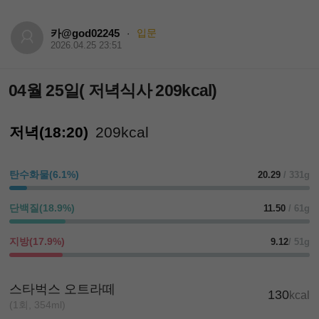
카@god02245
입문
·
2026.04.25 23:51
04월 25일( 저녁식사 209kcal)
저녁(18:20)
209kcal
탄수화물(6.1%)
20.29
/ 331g
단백질(18.9%)
11.50
/ 61g
지방(17.9%)
9.12
/ 51g
스타벅스 오트라떼
130
kcal
(1회, 354ml)