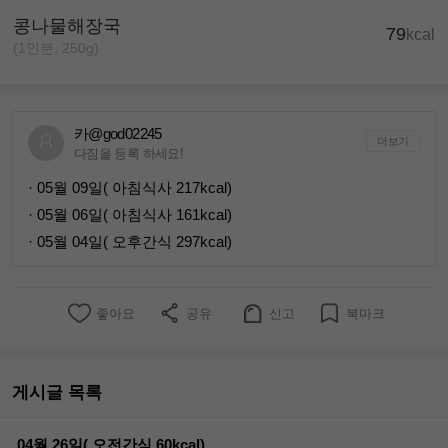
콩나물해장국
79
kcal
(1인분, 250g)
카@god02245
더보기
다짐을 등록 하세요!
· 05월 09일( 아침식사 217kcal)
· 05월 06일( 아침식사 161kcal)
· 05월 04일( 오후간식 297kcal)
좋아요
공유
신고
북마크
게시글 목록
04월 26일( 오전간식 60kcal)