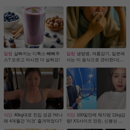
칼럼
살빠지는 디톡스 빼빼주
칼럼
냉방병, 여름감기, 일본에
스? 모르고 마시면 더 살쩌요!
서는 이 음식으로 관리한다(생
강즙 진저샷)
식단
40kg대로 진입 성공 !박나
식단
100일만에 체지방 11kg감
래 4개월간 '이것' 즐겨먹었다?
량! XS사이즈 만든, 신봉선 식
단은?