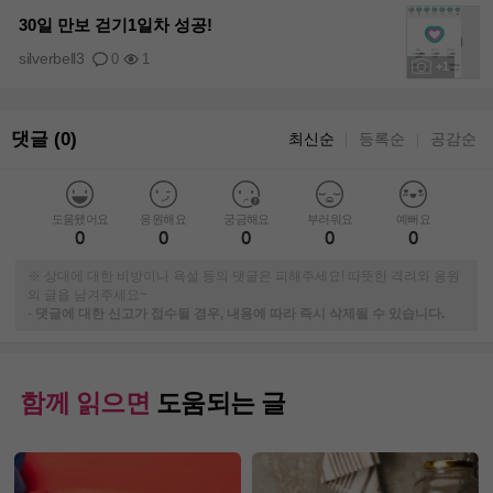
+1
30일 만보 걷기1일차 성공!
silverbell3
0
1
+1
댓글 (0)
최신순
등록순
공감순
｜
｜
도움됐어요
응원해요
궁금해요
부러워요
예뻐요
0
0
0
0
0
※ 상대에 대한 비방이나 욕설 등의 댓글은 피해주세요! 따뜻한 격려와 응원
의 글을 남겨주세요~
-
댓글에 대한 신고가 접수될 경우, 내용에 따라 즉시 삭제될 수 있습니다.
함께 읽으면
도움되는 글