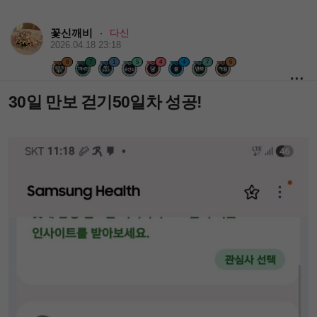
꽃신깨비
다신
·
2026.04.18 23:18
8
7
1
5
4
4
7
6
30일 만보 걷기50일차 성공!