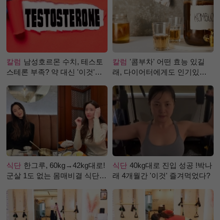
칼럼
남성호르몬 수치, 테스토
칼럼
'콤부차' 어떤 효능 있길
스테론 부족? 약 대신 '이것'으
래, 다이어터에게도 인기있는
로 극복 (진저샷 루틴)
걸까?
식단
한그루, 60kg→42kg대로!
식단
40kg대로 진입 성공 !박나
군살 1도 없는 몸매비결 식단
래 4개월간 '이것' 즐겨먹었다?
은?