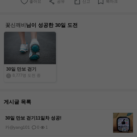
좋아요
공유
신고
북마크
꽃신깨비
님이 성공한 30일 도전
30일 만보 걷기
8,777명 도전 중
게시글 목록
30일 만보 걷기11일차 성공!
카@yang101
0
1