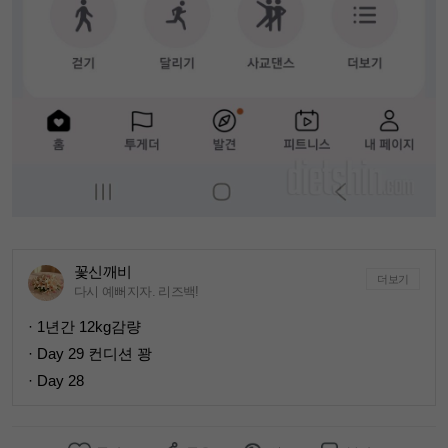
꽃신깨비
더보기
다시 예뻐지자. 리즈백!
· 1년간 12kg감량
· Day 29 컨디션 꽝
· Day 28