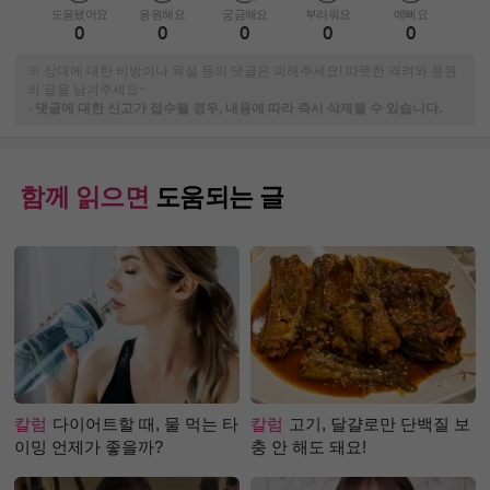
도움됐어요
응원해요
궁금해요
부러워요
예뻐요
0
0
0
0
0
※ 상대에 대한 비방이나 욕설 등의 댓글은 피해주세요! 따뜻한 격려와 응원
의 글을 남겨주세요~
-
댓글에 대한 신고가 접수될 경우, 내용에 따라 즉시 삭제될 수 있습니다.
함께 읽으면
도움되는 글
칼럼
다이어트할 때, 물 먹는 타
칼럼
고기, 달걀로만 단백질 보
이밍 언제가 좋을까?
충 안 해도 돼요!