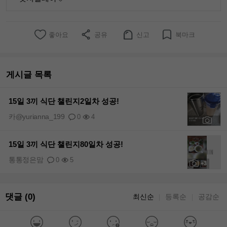
좋아요
공유
신고
북마크
게시글 목록
15일 3끼 식단 챌린지2일차 성공!
카@yurianna_199
0
4
+3
15일 3끼 식단 챌린지80일차 성공!
통통정은맘
0
5
+3
댓글 (0)
최신순
등록순
공감순
｜
｜