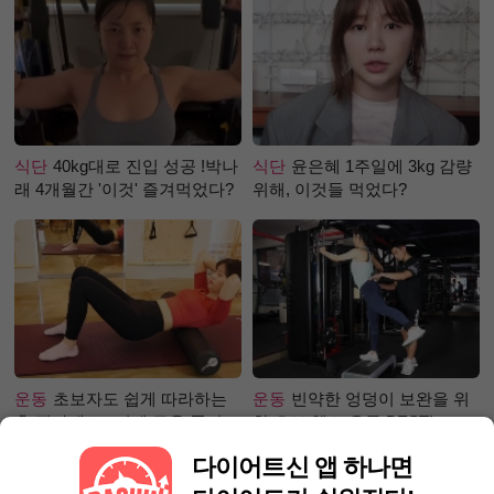
식단
40kg대로 진입 성공 !박나
식단
윤은혜 1주일에 3kg 감량
래 4개월간 '이것' 즐겨먹었다?
위해, 이것들 먹었다?
운동
초보자도 쉽게 따라하는
운동
빈약한 엉덩이 보완을 위
홈 필라테스 –어깨 근육 풀어주
한 초보 헬스 운동 BEST!
기 편
다이어트신 앱 하나면