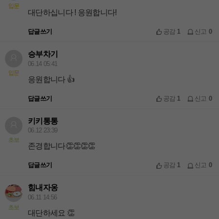
입문
대단하십니다 ! 응원합니다!
답글쓰기
공감
1
신고
0
승부차기
06.14 05:41
입문
응원합니다 👍
답글쓰기
공감
1
신고
0
키키통통
06.12 23:39
초보
존경합니다👏👏👏👏
답글쓰기
공감
1
신고
0
힘내자옹
06.11 14:56
초보
대단하세요 👏