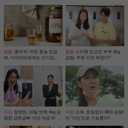
칼럼
'콤부차' 어떤 효능 있길
칼럼
소이현 인교진 부부 5kg
래, 다이어터에게도 인기있는
감량, 주로 이것 먹었다?
걸까?
식단
장영란, 10일 만에 4kg 감
식단
소유, 운동없이 8KG 감량!
량한 급찐급빠 식단 대공개!
이 '식단'으로 가능했다?