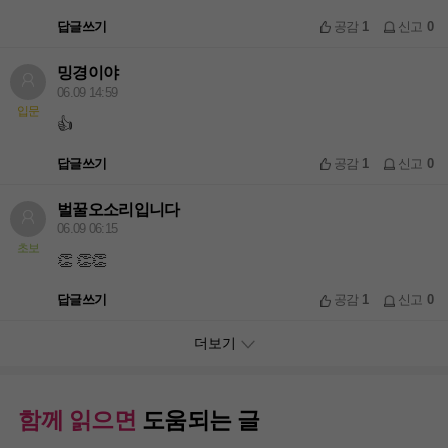
답글쓰기
공감
1
신고
0
밍경이야
06.09 14:59
입문
👍
답글쓰기
공감
1
신고
0
벌꿀오소리입니다
06.09 06:15
초보
👏 👏👏
답글쓰기
공감
1
신고
0
더보기
함께 읽으면
도움되는 글