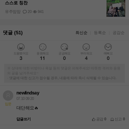
스스로 칭찬
유주맘맘
20
941
+2
댓글 (51)
최신순
등록순
공감순
｜
｜
도움됐어요
응원해요
궁금해요
부러워요
예뻐요
3
11
0
4
0
※ 상대에 대한 비방이나 욕설 등의 댓글은 피해주세요! 따뜻한 격려와 응원
의 글을 남겨주세요~
-
댓글에 대한 신고가 접수될 경우, 내용에 따라 즉시 삭제될 수 있습니다.
newlindsay
07.10 09:20
입문
대단해요🔥
답글쓰기
공감
0
신고
0