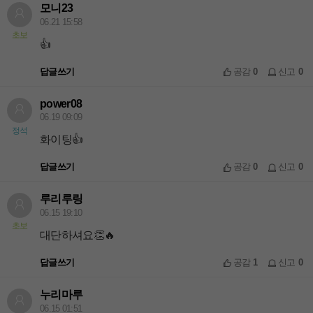
모니23
06.21 15:58
초보
👍
답글쓰기
공감
0
신고
0
power08
06.19 09:09
정석
화이팅👍
답글쓰기
공감
0
신고
0
루리루링
06.15 19:10
초보
대단하셔요👏🔥
답글쓰기
공감
1
신고
0
누리마루
06.15 01:51