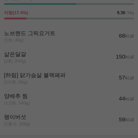
지방(17.4%)
9.39
/ 54g
노브랜드 그릭요거트
68
kcal
(1회, 40g)
삶은달갈
150
kcal
(2회, 200g)
[하림] 닭가슴살 블랙페퍼
57
kcal
(1/2회, 50g)
양배추 찜
44
kcal
(1.5회, 140g)
팽이버섯
59
kcal
(1봉지, 150g)