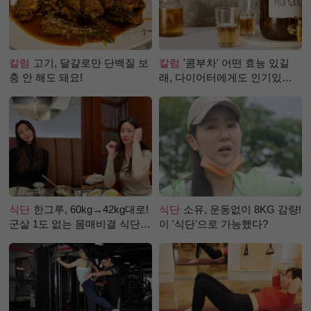
칼럼
고기, 달걀로만 단백질 보
칼럼
'콤부차' 어떤 효능 있길
충 안 해도 돼요!
래, 다이어터에게도 인기있는
걸까?
식단
한그루, 60kg→42kg대로!
식단
소유, 운동없이 8KG 감량!
군살 1도 없는 몸매비결 식단
이 '식단'으로 가능했다?
은?