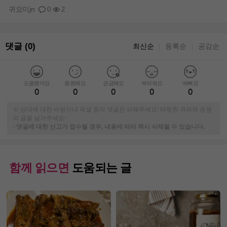
귀요미jn
0
2
댓글 (0)
최신순
등록순
공감순
｜
｜
도움됐어요
응원해요
궁금해요
부러워요
예뻐요
0
0
0
0
0
※ 상대에 대한 비방이나 욕설 등의 댓글은 피해주세요! 따뜻한 격려와 응원
의 글을 남겨주세요~
-
댓글에 대한 신고가 접수될 경우, 내용에 따라 즉시 삭제될 수 있습니다.
함께 읽으면
도움되는 글