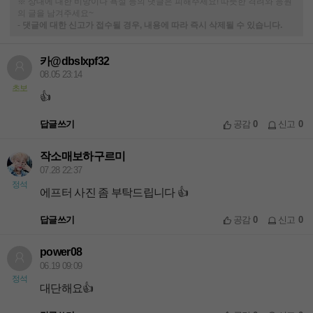
※ 상대에 대한 비방이나 욕설 등의 댓글은 피해주세요! 따뜻한 격려와 응원
의 글을 남겨주세요~
-
댓글에 대한 신고가 접수될 경우, 내용에 따라 즉시 삭제될 수 있습니다.
카@dbslxpf32
08.05 23:14
초보
👍
답글쓰기
공감
0
신고
0
작소매보하구르미
07.28 22:37
정석
에프터 사진 좀 부탁드립니다 👍
답글쓰기
공감
0
신고
0
power08
06.19 09:09
정석
대단해요👍