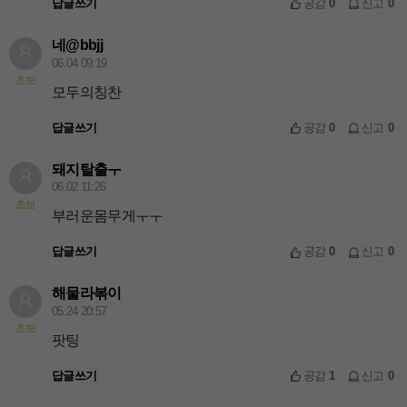
답글쓰기
공감
0
신고
0
네@bbjj
06.04 09:19
초보
모두의칭찬
답글쓰기
공감
0
신고
0
돼지탈출ㅜ
06.02 11:26
초보
부러운몸무게ㅜㅜ
답글쓰기
공감
0
신고
0
해물라볶이
05.24 20:57
초보
팟팅
답글쓰기
공감
1
신고
0