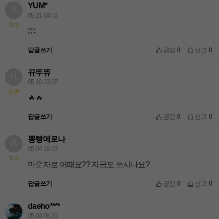
YUM*
05.21 04:51
초보
👏
답글쓰기
공감
0
신고
0
뀨뚜뜌
05.10 23:07
입문
🔥🔥
답글쓰기
공감
0
신고
0
뿡빵메로나
05.04 16:23
초보
마운자로 어때요?? 지금도 쓰시나요?
답글쓰기
공감
0
신고
0
daeho****
05.04 08:30