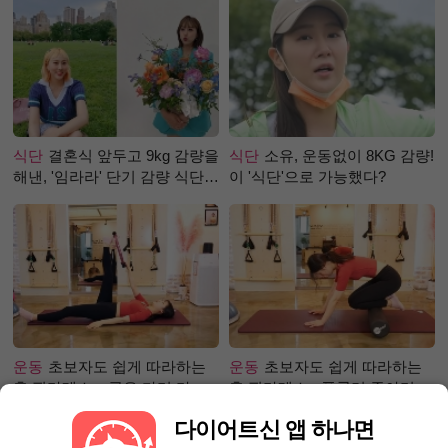
식단
결혼식 앞두고 9kg 감량을
식단
소유, 운동없이 8KG 감량!
해낸, '임라라' 단기 감량 식단
이 '식단'으로 가능했다?
은?
운동
초보자도 쉽게 따라하는
운동
초보자도 쉽게 따라하는
홈 필라테스 – 곧은 다리 라인
홈 필라테스 - 폼롤러 종아리 알
만들기 편
빼기 편
다이어트신 앱 하나면