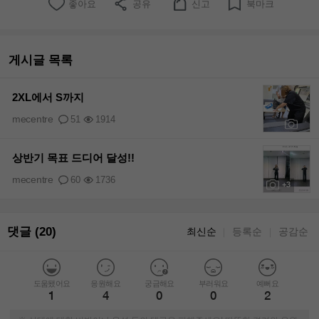
좋아요
공유
신고
북마크
게시글 목록
2XL에서 S까지
mecentre
51
1914
+2
상반기 목표 드디어 달성!!
mecentre
60
1736
+3
댓글 (20)
최신순
등록순
공감순
｜
｜
도움됐어요
응원해요
궁금해요
부러워요
예뻐요
1
4
0
0
2