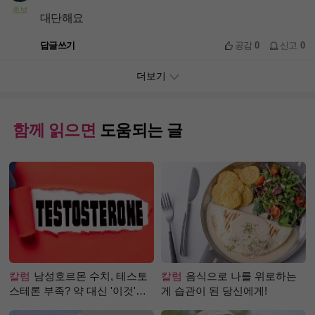
초보
대단해요
답글쓰기
공감
0
신고
0
더보기
함께 읽으면
도움되는 글
칼럼
남성호르몬 수치, 테스토
칼럼
음식으로 나를 위로하는
스테론 부족? 약 대신 '이것'으
게 습관이 된 당신에게!
로 극복 (진저샷 루틴)