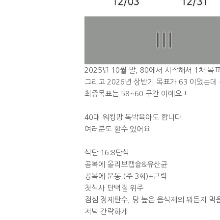
2025년 10월 말, 80에서 시작해서 1차 목
그리고 2026년 상반기 목표가 63 이었는데 
최종목표는 58~60 구간 이예요 !
40대 워킹맘 독박육아도 합니다.
여러분도 할수 있어요
식단 16:8단식
공복에 올리브캡슐&유산균
공복에 운동 (주 3회)+근력
첫식사 단백질 위주
점심 정제탄수, 당 높은 음식제외 뭐든지 먹
저녁 간략하게