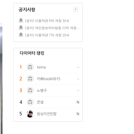
공지사항
[공지] 이용약관 8차 개정 안내
[공지] 개인정보처리방침 13차 개정 안내
[공지] 이용약관 7차 개정 안내
다이어터 랭킹
1
terria
2
카@basik0815
3
노맹구
4
큰샘
N
5
원싱이진빈맘
N