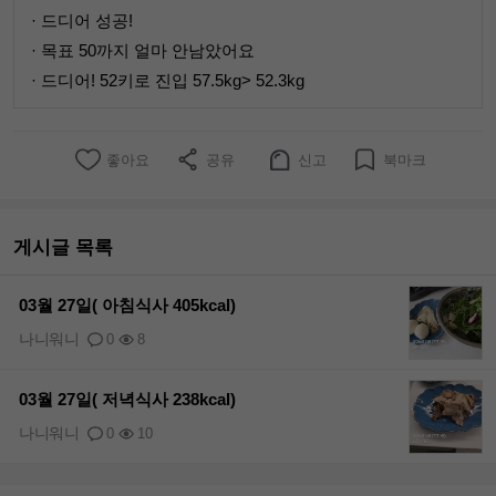
· 드디어 성공!
· 목표 50까지 얼마 안남았어요
· 드디어! 52키로 진입 57.5kg> 52.3kg
좋아요
공유
신고
북마크
게시글 목록
03월 27일( 아침식사 405kcal)
나니워니
0
8
03월 27일( 저녁식사 238kcal)
나니워니
0
10