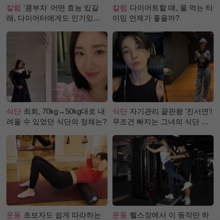
칼럼
'콤부차' 어떤 효능 있길
칼럼
다이어트할 때, 물 먹는 타
래, 다이어터에게도 인기있는
이밍 언제가 좋을까?
걸까?
식단
최희, 70kg→50kg대로 내
식단
자기관리 끝판왕 '진서연'!
려올 수 있었던 식단의 정체는?
무조건 빠지는 그녀의 식단 정
체는?
운동
초보자도 쉽게 따라하는
운동
헬스장에서 이 동작만 하