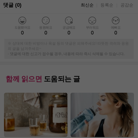
댓글 (0)
최신순
등록순
공감순
｜
｜
도움됐어요
응원해요
궁금해요
부러워요
예뻐요
0
0
0
0
0
※ 상대에 대한 비방이나 욕설 등의 댓글은 피해주세요! 따뜻한 격려와 응원
의 글을 남겨주세요~
-
댓글에 대한 신고가 접수될 경우, 내용에 따라 즉시 삭제될 수 있습니다.
함께 읽으면
도움되는 글