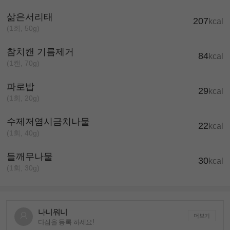
삶은서리태
207
kcal
(1회, 50g)
참치캔 기름제거
84
kcal
(1캔, 70g)
파로밥
29
kcal
(1회, 20g)
수제저염시금치나물
22
kcal
(1회, 40g)
들깨무나물
30
kcal
(1회, 30g)
나니워니
더보기
다짐을 등록 하세요!