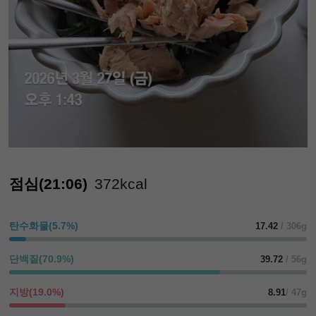
점심(21:06)
372kcal
탄수화물(5.7%)
17.42
/ 306g
단백질(70.9%)
39.72
/ 56g
지방(19.0%)
8.91
/ 47g