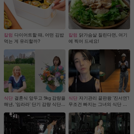
칼럼
다이어트할 때, 어떤 김밥
칼럼
닭가슴살 질린다면, 여기
먹는 게 유리할까?
에 찍어 드세요!
식단
결혼식 앞두고 9kg 감량을
식단
자기관리 끝판왕 '진서연'!
해낸, '임라라' 단기 감량 식단
무조건 빠지는 그녀의 식단 정
은?
체는?