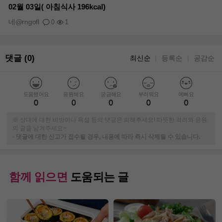
02월 03일( 아침식사 196kcal)
네@rngofl
0
1
댓글 (0)
최신순
등록순
공감순
｜
｜
도움됐어요
응원해요
궁금해요
부러워요
예뻐요
0
0
0
0
0
※ 상대에 대한 비방이나 욕설 등의 댓글은 피해주세요! 따뜻한 격려와 응원
의 글을 남겨주세요~
-
댓글에 대한 신고가 접수될 경우, 내용에 따라 즉시 삭제될 수 있습니다.
함께 읽으면
도움되는 글