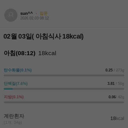
sun^^
입문
·
2026.02.03 08:12
02월 03일( 아침식사 18kcal)
아침(08:12)
18kcal
탄수화물(0.1%)
0.25
/ 273g
단백질(7.6%)
3.81
/ 50g
지방(0.1%)
0.06
/ 42g
계란흰자
18
kcal
(1개, 34g)