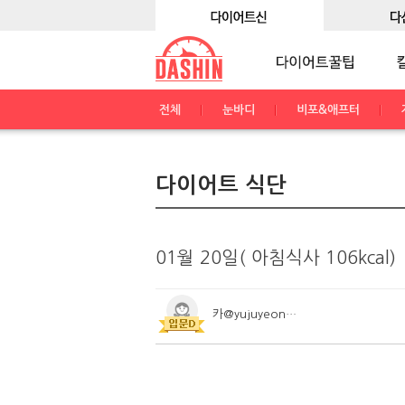
전체
눈바디
비포&애프터
다이어트 식단
01월 20일( 아침식사 106kcal)
카@yujuyeong96