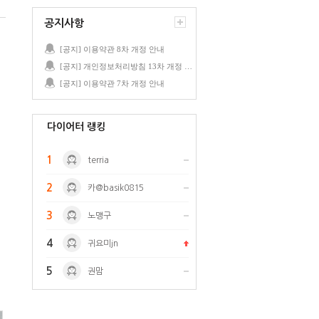
공지사항
[공지] 이용약관 8차 개정 안내
[공지] 개인정보처리방침 13차 개정 안내
[공지] 이용약관 7차 개정 안내
다이어터 랭킹
1
terria
2
카@basik0815
3
노맹구
4
귀요미jn
5
권맘