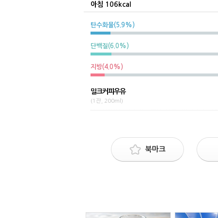
아침 106kcal
탄수화물(5.9%)
단백질(6.0%)
지방(4.0%)
밀크커피우유
(1잔, 200ml)
북마크