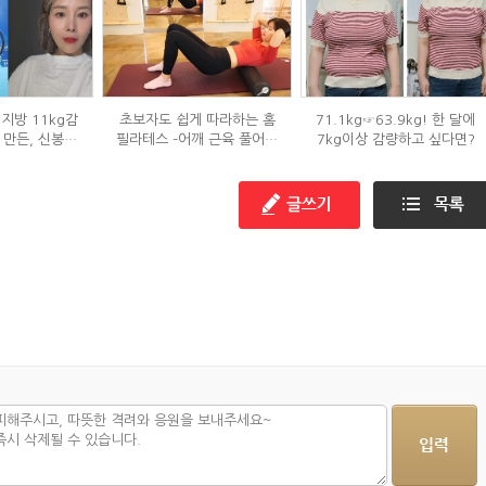
지방 11kg감
초보자도 쉽게 따라하는 홈
71.1kg☞63.9kg! 한 달에
 만든, 신봉선
필라테스 –어깨 근육 풀어주
7kg이상 감량하고 싶다면?
은?
기 편