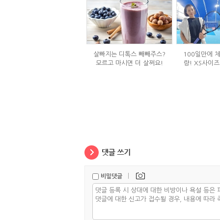
살빠지는 디톡스 빼빼주스?
100일만에 체
모르고 마시면 더 살쩌요!
량! XS사이즈
식단
|
비밀댓글