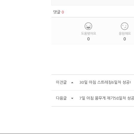
댓글
0
도움됐어요
응원해요
0
0
이전글
30일 아침 스트레칭6일차 성공!
다음글
7일 아침 몸무게 재기58일차 성공