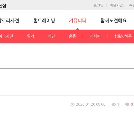
로그인
회원가입
주
자극사진
일기
식단
운동
레시피
팁&노하우
2026.01.20 08:00
1
0