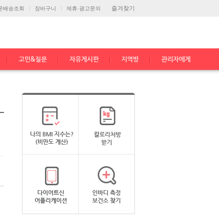
즐겨찾기
문배송조회
장바구니
제휴·광고문의
고민&질문
자유게시판
지역방
관리자에게