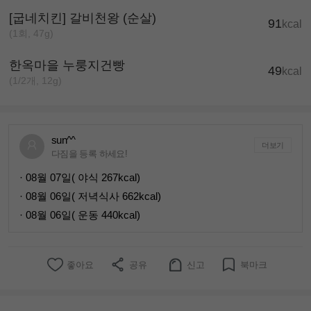
[굽네치킨] 갈비천왕 (순살)
91
kcal
(1회, 47g)
한옥마을 누룽지건빵
49
kcal
(1/2개, 12g)
sun^^
더보기
다짐을 등록 하세요!
· 08월 07일( 야식 267kcal)
· 08월 06일( 저녁식사 662kcal)
· 08월 06일( 운동 440kcal)
좋아요
공유
신고
북마크