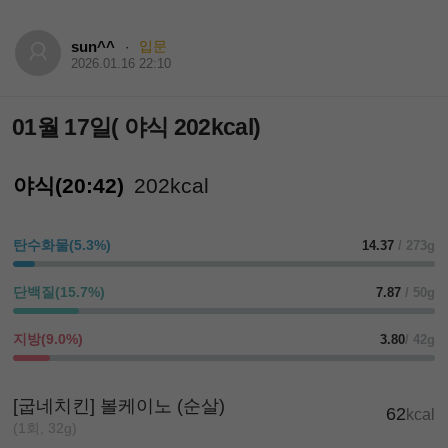
sun^^
입문
·
2026.01.16 22:10
01월 17일( 야식 202kcal)
야식(20:42)
202kcal
탄수화물(5.3%)
14.37
/ 273g
단백질(15.7%)
7.87
/ 50g
지방(9.0%)
3.80
/ 42g
[굽네치킨] 볼케이노 (순살)
62
kcal
(1회, 32g)