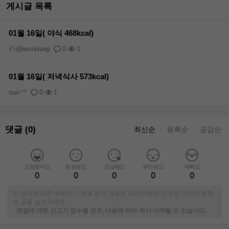
게시글 목록
01월 16일( 야식 468kcal)
카@woridaeji
0
1
01월 16일( 저녁식사 573kcal)
sun^^
0
1
댓글 (0)
최신순
등록순
공감순
｜
｜
도움됐어요
응원해요
궁금해요
부러워요
예뻐요
0
0
0
0
0
※ 상대에 대한 비방이나 욕설 등의 댓글은 피해주세요! 따뜻한 격려와 응원
의 글을 남겨주세요~
-
댓글에 대한 신고가 접수될 경우, 내용에 따라 즉시 삭제될 수 있습니다.