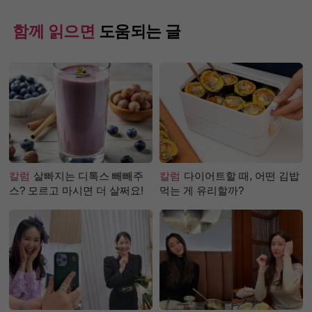
함께 읽으면
도움되는 글
칼럼
살빠지는 디톡스 빼빼주
칼럼
다이어트할 때, 어떤 김밥
스? 모르고 마시면 더 살쩌요!
먹는 게 유리할까?