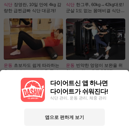
식단
장영란, 10일 만에 4kg 감
식단
한그루, 60kg→42kg대로!
량한 급찐급빠 식단 대공개!
군살 1도 없는 몸매비결 식단
은?
운동
초보자도 쉽게 따라하는
운동
빈약한 엉덩이 보완을 위
홈 필라테스 –어깨 근육 풀어주
한 초보 헬스 운동 BEST!
기 편
다이어트신 앱 하나면
다이어트가 쉬워진다!
식단 관리, 운동 관리, 체중 관리
앱으로 편하게 보기
성공후기
30일만에 5.1kg 감량
성공후기
먹고 싶은 거 참아가