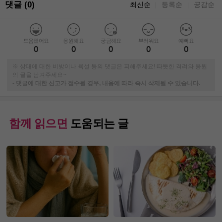
댓글 (0)
최신순
등록순
공감순
｜
｜
도움됐어요
응원해요
궁금해요
부러워요
예뻐요
0
0
0
0
0
※ 상대에 대한 비방이나 욕설 등의 댓글은 피해주세요! 따뜻한 격려와 응원
의 글을 남겨주세요~
-
댓글에 대한 신고가 접수될 경우, 내용에 따라 즉시 삭제될 수 있습니다.
함께 읽으면
도움되는 글