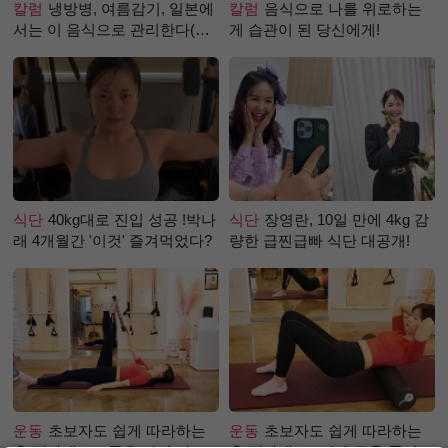
칼럼
냉방병, 여름감기, 일본에
칼럼
음식으로 나를 위로하는
서는 이 음식으로 관리한다(생
게 습관이 된 당신에게!
강즙 진저샷)
식단
40kg대로 진입 성공 !박나
식단
장영란, 10일 만에 4kg 감
래 4개월간 '이것' 즐겨먹었다?
량한 급찐급빠 식단 대공개!
운동
초보자도 쉽게 따라하는
운동
초보자도 쉽게 따라하는