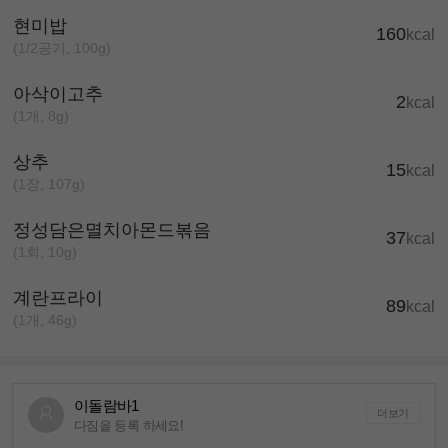
현미밥
160
kcal
(1/2공기, 100g)
아삭이고추
2
kcal
(1개, 8g)
상추
15
kcal
(1장, 107g)
정성담은멸치아몬드볶음
37
kcal
(1회, 10g)
계란프라이
89
kcal
(1개, 46g)
이돌람바1
더보기
다짐을 등록 하세요!