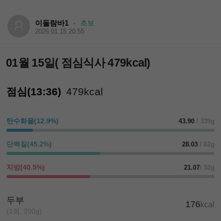
이돌람바1
초보
·
2026.01.15 20:55
01월 15일( 점심식사 479kcal)
점심(13:36)
479kcal
탄수화물(12.9%)
43.90
/ 339g
단백질(45.2%)
28.03
/ 62g
지방(40.5%)
21.07
/ 52g
두부
176
kcal
(1회, 200g)