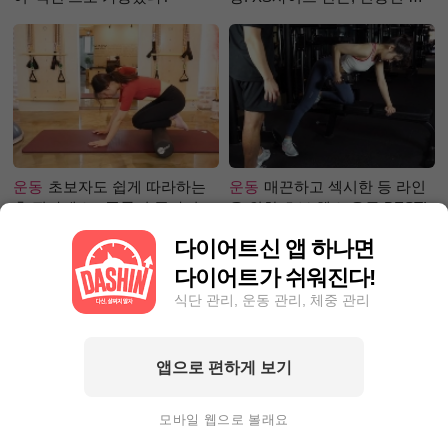
단은?
운동
초보자도 쉽게 따라하는
운동
매끈하고 섹시한 등 라인
홈 필라테스 - 폼롤러 종아리 알
을 위한 초보 헬스 운동 BEST!
빼기 편
다이어트신 앱 하나면
다이어트가 쉬워진다!
식단 관리, 운동 관리, 체중 관리
앱으로 편하게 보기
성공후기
단기간 찐살, 1달만에
성공후기
5kg 빼, 근육 UP 지방
4.4kg뺀 자기관리왕! 완벽한 눈
DOWN! 근육부족 몸매 ☞ 탄탄
모바일 웹으로 볼래요
바디!
몸매로 변화한 비결!