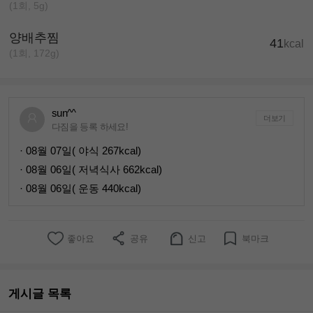
(1회, 5g)
양배추찜
41
kcal
(1회, 172g)
sun^^
더보기
다짐을 등록 하세요!
· 08월 07일( 야식 267kcal)
· 08월 06일( 저녁식사 662kcal)
· 08월 06일( 운동 440kcal)
좋아요
공유
신고
북마크
게시글 목록