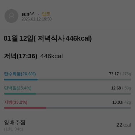
sun^^
입문
·
2026.01.12 19:50
01월 12일( 저녁식사 446kcal)
저녁(17:36)
446kcal
탄수화물(26.6%)
73.17
/ 275g
단백질(25.4%)
12.68
/ 50g
지방(33.2%)
13.93
/ 42g
양배추찜
22
kcal
(1회, 94g)