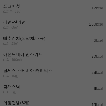
표고버섯
12
kcal
(1회분, 32g)
라면-진라면
280
kcal
(1회, 65g)
배추김치(식약처/대표)
6
kcal
(1회, 23g)
아몬드데이 언스위트
30
kcal
(1회, 190ml)
펄세스 스테비아 커피믹스
28
kcal
(1회, 10g)
참깨스틱
8
kcal
(1회, 2g)
희망건빵(3개)
19
kcal