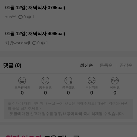
01월 12일( 저녁식사 378kcal)
sun^^
0
1
01월 12일( 저녁식사 408kcal)
카@woridaeji
0
1
댓글 (0)
최신순
등록순
공감순
｜
｜
도움됐어요
응원해요
궁금해요
부러워요
예뻐요
0
0
0
0
0
※ 상대에 대한 비방이나 욕설 등의 댓글은 피해주세요! 따뜻한 격려와 응원
의 글을 남겨주세요~
-
댓글에 대한 신고가 접수될 경우, 내용에 따라 즉시 삭제될 수 있습니다.