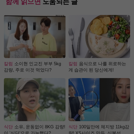
함께 읽으면
도움되는 글
칼럼
소이현 인교진 부부 5kg
칼럼
음식으로 나를 위로하는
감량, 주로 이것 먹었다?
게 습관이 된 당신에게!
식단
소유, 운동없이 8KG 감량!
식단
100일만에 체지방 11kg감
이 '식단'으로 가능했다?
량! XS사이즈 만든, 신봉선 식