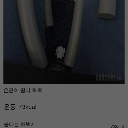
은근히 땀이 쫙쫙
운동
73kcal
불타는 허벅지
73
kcal