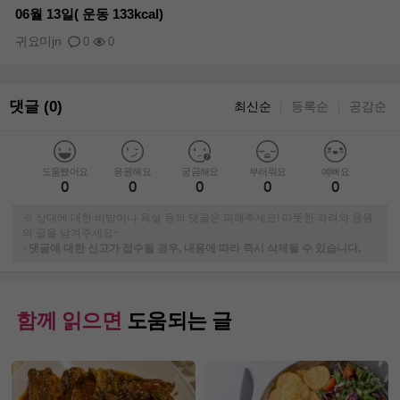
06월 13일( 운동 133kcal)
귀요미jn
0
0
댓글 (0)
최신순
등록순
공감순
｜
｜
도움됐어요
응원해요
궁금해요
부러워요
예뻐요
0
0
0
0
0
※ 상대에 대한 비방이나 욕설 등의 댓글은 피해주세요! 따뜻한 격려와 응원
의 글을 남겨주세요~
-
댓글에 대한 신고가 접수될 경우, 내용에 따라 즉시 삭제될 수 있습니다.
함께 읽으면
도움되는 글