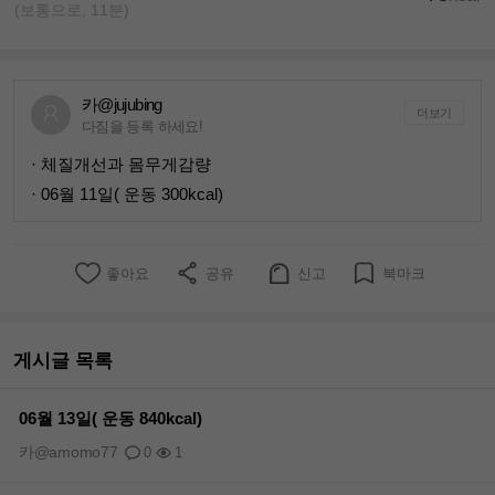
(보통으로, 11분)
카@jujubing
더보기
다짐을 등록 하세요!
· 체질개선과 몸무게감량
· 06월 11일( 운동 300kcal)
좋아요
공유
신고
북마크
게시글 목록
06월 13일( 운동 840kcal)
카@amomo77
0
1