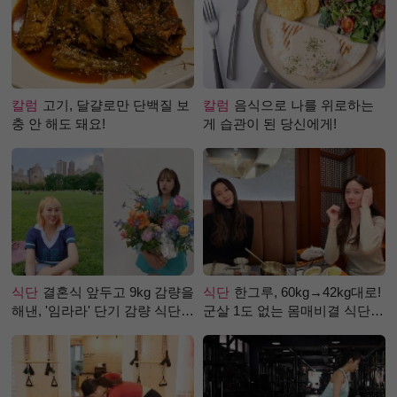
칼럼
고기, 달걀로만 단백질 보
칼럼
음식으로 나를 위로하는
충 안 해도 돼요!
게 습관이 된 당신에게!
식단
결혼식 앞두고 9kg 감량을
식단
한그루, 60kg→42kg대로!
해낸, '임라라' 단기 감량 식단
군살 1도 없는 몸매비결 식단
은?
은?