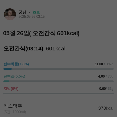
꿈낭
초보
·
2025.05.26 03:15
05월 26일( 오전간식 601kcal)
오전간식(03:14)
601kcal
탄수화물(7.8%)
31.00
/ 397g
단백질(5.5%)
4.00
/ 73g
지방(0%)
0.00
/ 61g
카스맥주
370
kcal
(5잔, 1000ml)