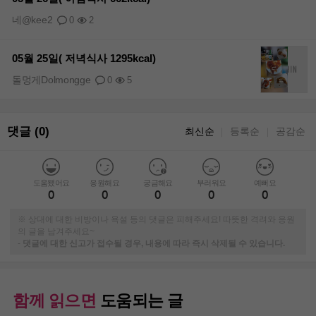
네@kee2
0
2
05월 25일( 저녁식사 1295kcal)
돌멍게Dolmongge
0
5
댓글 (0)
최신순
등록순
공감순
｜
｜
도움됐어요
응원해요
궁금해요
부러워요
예뻐요
0
0
0
0
0
※ 상대에 대한 비방이나 욕설 등의 댓글은 피해주세요! 따뜻한 격려와 응원
의 글을 남겨주세요~
-
댓글에 대한 신고가 접수될 경우, 내용에 따라 즉시 삭제될 수 있습니다.
함께 읽으면
도움되는 글