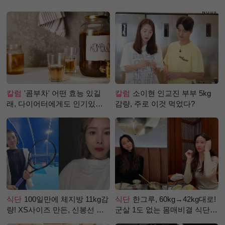
칼럼
'콤부차' 어떤 효능 있길
칼럼
소이현 인교진 부부 5kg
래, 다이어터에게도 인기있는
감량, 주로 이것 먹었다?
걸까?
식단
100일만에 체지방 11kg감
식단
한그루, 60kg→42kg대로!
량! XS사이즈 만든, 신봉선 식
군살 1도 없는 몸매비결 식단
단은?
은?