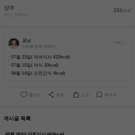
양주
231
kcal
(5잔, 100ml)
꿈낭
더보기
다짐을 등록 하세요!
· 07월 23일( 저녁식사 422kcal)
· 07월 15일( 야식 30kcal)
· 06월 14일( 오전간식 4kcal)
좋아요
공유
신고
북마크
게시글 목록
05월 26일( 아침식사 662kcal)