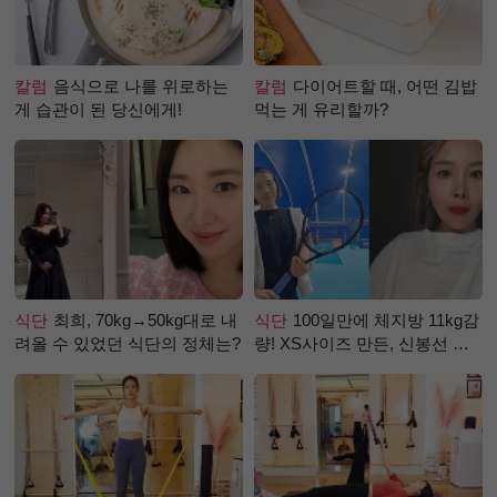
칼럼
음식으로 나를 위로하는
칼럼
다이어트할 때, 어떤 김밥
게 습관이 된 당신에게!
먹는 게 유리할까?
식단
최희, 70kg→50kg대로 내
식단
100일만에 체지방 11kg감
려올 수 있었던 식단의 정체는?
량! XS사이즈 만든, 신봉선 식
단은?