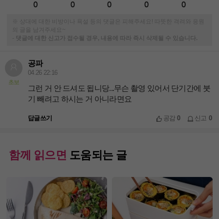
0
0
0
0
0
※ 상대에 대한 비방이나 욕설 등의 댓글은 피해주세요! 따뜻한 격려와 응원
의 글을 남겨주세요~
-
댓글에 대한 신고가 접수될 경우, 내용에 따라 즉시 삭제될 수 있습니다.
공파
04.26 22:16
초보
그런 거 안 드셔도 됩니당...무슨 촬영 있어서 단기간에 붓
기 빼려고 하시는 거 아니라면요
답글쓰기
공감
0
신고
0
함께 읽으면
도움되는 글