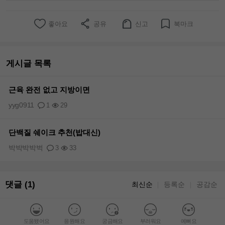
좋아요
공유
신고
북마크
게시글 목록
근육 완전 없고 지방이면
yyg0911
1
29
단백질 쉐이크 추천(밥대신)
박박박박벅
3
33
댓글 (1)
최신순
등록순
공감순
｜
｜
도움됐어요
응원해요
궁금해요
부러워요
예뻐요