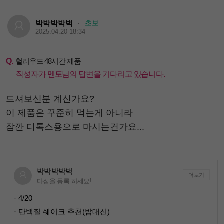
박박박박벅
초보
·
2025.04.20 18:34
Q.
헐리우드 48시간 제품
작성자가 멘토님의 답변을 기다리고 있습니다.
드셔보신분 계신가요?
이 제품은 꾸준히 먹는게 아니라
잠깐 디톡스용으로 마시는건가요...
박박박박벅
더보기
다짐을 등록 하세요!
· 4/20
· 단백질 쉐이크 추천(밥대신)