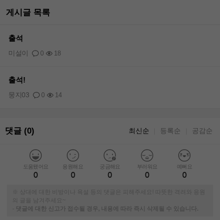
게시글 목록
출석
미설이
0
18
출석!
뭉지03
0
14
댓글 (0)
최신순
등록순
공감순
｜
｜
도움됐어요
응원해요
궁금해요
부러워요
예뻐요
0
0
0
0
0
※ 상대에 대한 비방이나 욕설 등의 댓글은 피해주세요! 따뜻한 격려와 응원
의 글을 남겨주세요~
-
댓글에 대한 신고가 접수될 경우, 내용에 따라 즉시 삭제될 수 있습니다.