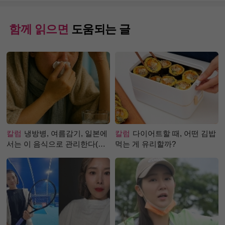
함께 읽으면
도움되는 글
칼럼
냉방병, 여름감기, 일본에
칼럼
다이어트할 때, 어떤 김밥
서는 이 음식으로 관리한다(생
먹는 게 유리할까?
강즙 진저샷)