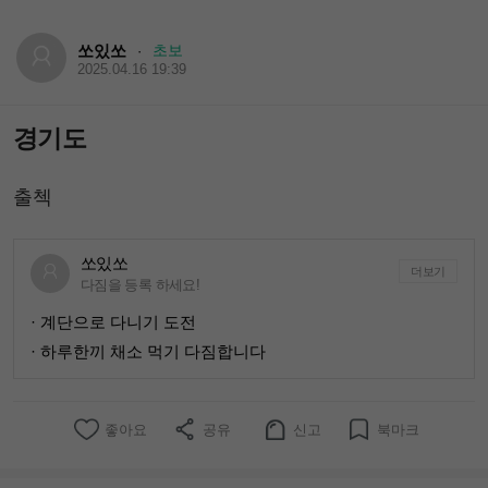
쏘있쏘
초보
·
2025.04.16 19:39
경기도
출첵
쏘있쏘
더보기
다짐을 등록 하세요!
· 계단으로 다니기 도전
· 하루한끼 채소 먹기 다짐합니다
좋아요
공유
신고
북마크