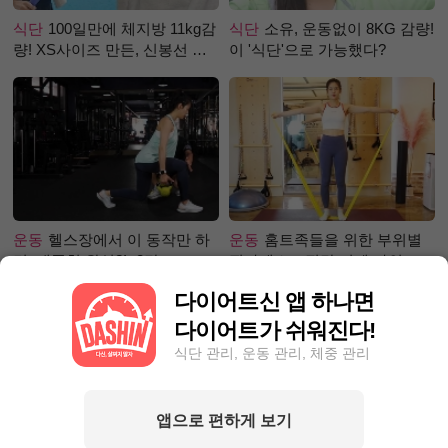
식단
100일만에 체지방 11kg감
식단
소유, 운동없이 8KG 감량!
량! XS사이즈 만든, 신봉선 식
이 '식단'으로 가능했다?
단은?
운동
헬스장에서 이 동작만 하
운동
홈트족들을 위한 부위별
면, 애플힙 완성?! -2탄-
필라테스 – 직각 어깨 라인 만
들기 편
다이어트신 앱 하나면
다이어트가 쉬워진다!
식단 관리, 운동 관리, 체중 관리
앱으로 편하게 보기