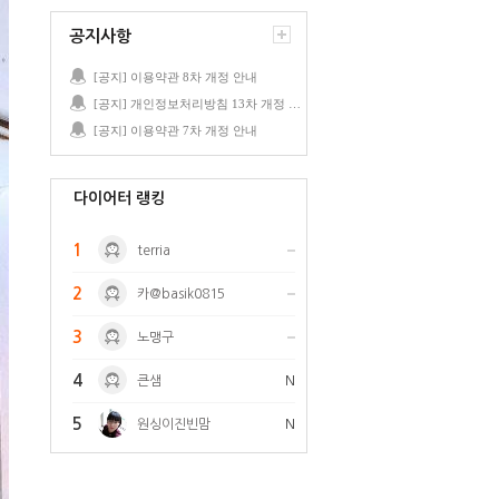
공지사항
[공지] 이용약관 8차 개정 안내
[공지] 개인정보처리방침 13차 개정 안내
[공지] 이용약관 7차 개정 안내
다이어터 랭킹
1
terria
2
카@basik0815
3
노맹구
4
큰샘
N
5
원싱이진빈맘
N