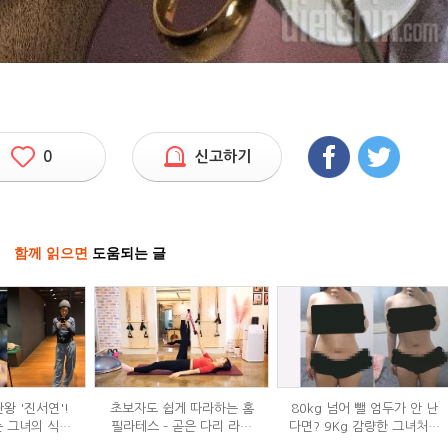
0
신고하기
함께 읽으면
도움되는 글
왕 '진서연'!
초보자도 쉽게 따라하는 홈
80kg 넘어 뺄 엄두가 안 난
 그녀의 식단
필라테스 – 곧은 다리 라인
다면? 9Kg 감량한 그녀처럼
는?
만들기 편
해봐라!