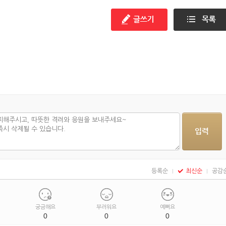
등록순
최신순
공감
궁금해요
부러워요
예뻐요
0
0
0