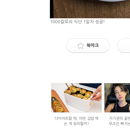
1000칼로리 식단 1일차 성공!
북마크
다이어트할 때, 어떤 김밥 먹
자기관리 끝판
는 게 유리할까?
무조건 빠지는
정체