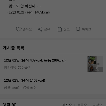
· 많이도 안 바란다ㅜㅜ
· 12월 01일 (음식 1403kcal)
좋아요
공유
신고
북마크
게시글 목록
12월 01일 (음식 439kcal, 운동 280kcal)
카라%%
0
7
+1
12월 01일 (음식 1403kcal)
카@naonfm
0
9
댓글 (0)
최신순
등록순
공감순
｜
｜