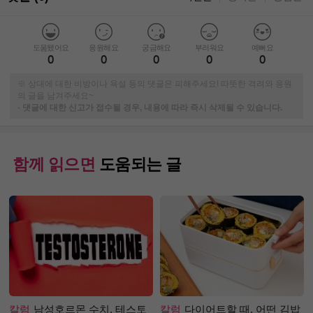
도움됐어요
응원해요
궁금해요
부러워요
예뻐요
0
0
0
0
0
※ 상대에 대한 비방이나 욕설 등의 댓글은 피해주세요! 따뜻한 격려와 응원
의 글을 남겨주세요~
-
댓글에 대한 신고가 접수될 경우, 내용에 따라 즉시 삭제될 수 있습니다.
함께 읽으면
도움되는 글
칼럼
남성호르몬 수치, 테스토
칼럼
다이어트할 때, 어떤 김밥