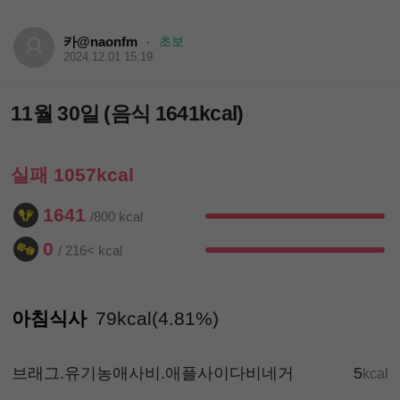
카@naonfm
초보
·
2024.12.01 15:19
11월 30일 (음식 1641kcal)
실패 1057kcal
1641
/800 kcal
0
/ 216< kcal
아침식사
79kcal(4.81%)
브래그.유기농애사비.애플사이다비네거
5
kcal