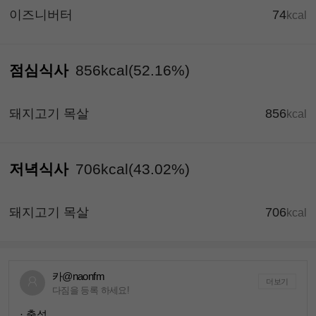
이즈니버터
74
kcal
점심식사
856kcal(52.16%)
돼지고기 목살
856
kcal
저녁식사
706kcal(43.02%)
돼지고기 목살
706
kcal
카@naonfm
더보기
다짐을 등록 하세요!
· 출석