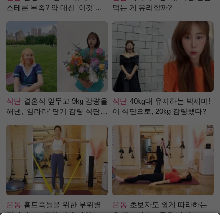
스테론 부족? 약 대신 '이것'으
먹는 게 유리할까?
로 극복 (진저샷 루틴)
식단
결혼식 앞두고 9kg 감량을
식단
40kg대 유지하는 박세미!
해낸, '임라라' 단기 감량 식단
이 식단으로, 20kg 감량했다?
은?
운동
홈트족들을 위한 부위별
운동
초보자도 쉽게 따라하는
필라테스 – 직각 어깨 라인 만
홈 필라테스 – 곧은 다리 라인