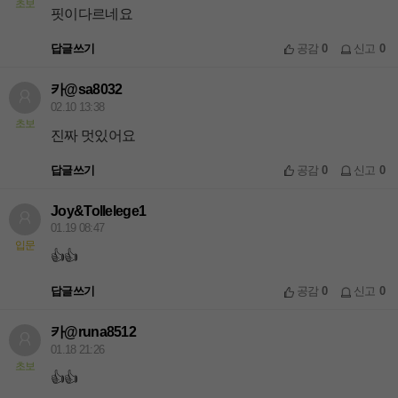
초보
핏이다르네요
답글쓰기
공감
0
신고
0
카@sa8032
02.10 13:38
초보
진짜 멋있어요
답글쓰기
공감
0
신고
0
Joy&Tollelege1
01.19 08:47
입문
👍👍
답글쓰기
공감
0
신고
0
카@runa8512
01.18 21:26
초보
👍👍