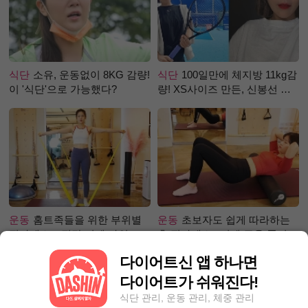
식단
소유, 운동없이 8KG 감량!
식단
100일만에 체지방 11kg감
이 '식단'으로 가능했다?
량! XS사이즈 만든, 신봉선 식
단은?
운동
홈트족들을 위한 부위별
운동
초보자도 쉽게 따라하는
필라테스 – 직각 어깨 라인 만
홈 필라테스 –어깨 근육 풀어주
들기 편
기 편
다이어트신 앱 하나면
다이어트가 쉬워진다!
식단 관리, 운동 관리, 체중 관리