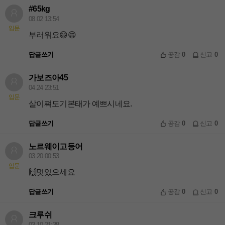
#65kg
08.02 13:54
입문
부러워요😄😄
답글쓰기
공감
0
신고
0
가보즈아45
04.24 23:51
입문
살이쪄도기본태가 예쁘시네요.
답글쓰기
공감
0
신고
0
노르웨이고등어
03.20 00:53
입문
🙌멋있으세요
답글쓰기
공감
0
신고
0
크루쉬
03.10 21:38