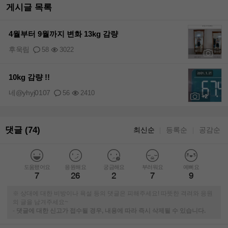
게시글 목록
4월부터 9월까지 변화 13kg 감량
후욱림
58
3022
+1
10kg 감량 !!
네@yhyj0107
56
2410
+2
댓글 (74)
최신순
등록순
공감순
｜
｜
도움됐어요
응원해요
궁금해요
부러워요
예뻐요
7
26
2
7
9
※ 상대에 대한 비방이나 욕설 등의 댓글은 피해주세요! 따뜻한 격려와 응원
의 글을 남겨주세요~
-
댓글에 대한 신고가 접수될 경우, 내용에 따라 즉시 삭제될 수 있습니다.