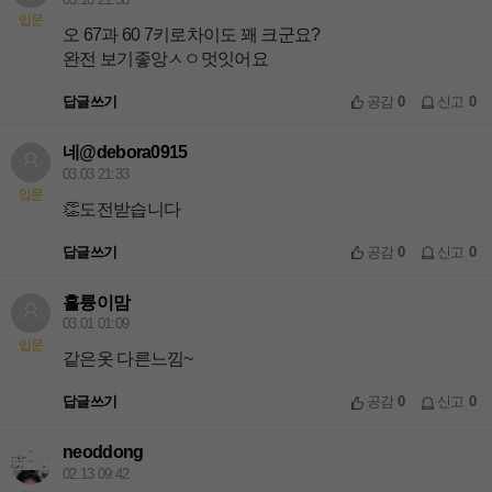
입문
오 67과 60 7키로차이도 꽤 크군요?
완전 보기좋앙ㅅㅇ멋잇어요
답글쓰기
공감
0
신고
0
네@debora0915
03.03 21:33
입문
👏도전받습니다
답글쓰기
공감
0
신고
0
훌륭이맘
03.01 01:09
입문
같은옷 다른느낌~
답글쓰기
공감
0
신고
0
neoddong
02.13 09:42