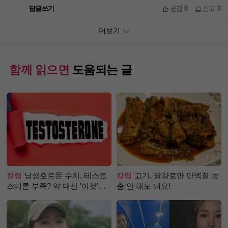
답글쓰기
공감
0
신고
0
더보기
함께 읽으면
도움되는 글
칼럼
남성호르몬 수치, 테스토
칼럼
고기, 달걀로만 단백질 보
스테론 부족? 약 대신 '이것'으
충 안 해도 돼요!
로 극복 (진저샷 루틴)