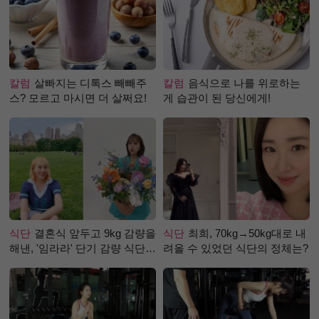
칼럼
살빠지는 디톡스 빼빼주
칼럼
음식으로 나를 위로하는
스? 모르고 마시면 더 살쩌요!
게 습관이 된 당신에게!
식단
결혼식 앞두고 9kg 감량을
식단
최희, 70kg→50kg대로 내
해낸, '임라라' 단기 감량 식단
려올 수 있었던 식단의 정체는?
은?