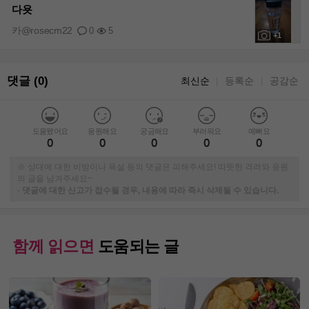
다욧
카@rosecm22
0
5
+1
댓글 (0)
최신순
등록순
공감순
｜
｜
도움됐어요
응원해요
궁금해요
부러워요
예뻐요
0
0
0
0
0
※ 상대에 대한 비방이나 욕설 등의 댓글은 피해주세요! 따뜻한 격려와 응원
의 글을 남겨주세요~
-
댓글에 대한 신고가 접수될 경우, 내용에 따라 즉시 삭제될 수 있습니다.
함께 읽으면
도움되는 글