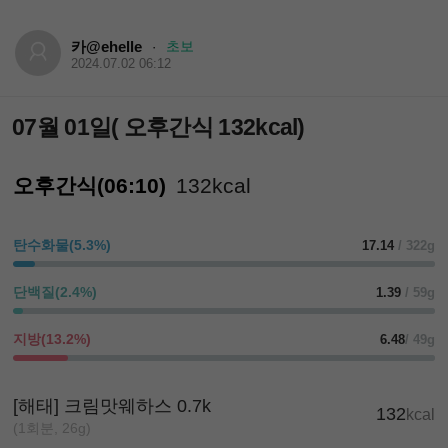
카@ehelle
초보
·
2024.07.02 06:12
07월 01일( 오후간식 132kcal)
오후간식(06:10)
132kcal
탄수화물(5.3%)
17.14
/ 322g
단백질(2.4%)
1.39
/ 59g
지방(13.2%)
6.48
/ 49g
[해태] 크림맛웨하스 0.7k
132
kcal
(1회분, 26g)