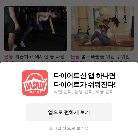
체는?
운동
매끈하고 섹시한 등 라인
운동
홈트족들을 위한 부위별
을 위한 초보 헬스 운동 BEST!
필라테스 – 허벅지 안쪽 라인
만들기편
다이어트신 앱 하나면
다이어트가 쉬워진다!
식단 관리, 운동 관리, 체중 관리
앱으로 편하게 보기
성공후기
71.1kg☞63.9kg! 한
성공후기
한달 동안 포기하지
달에 7kg이상 감량하고 싶다
않고 5kg 넘게 감량한 사연?
모바일 웹으로 볼래요
면?