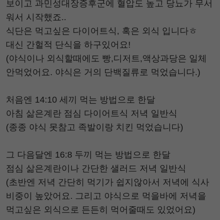
보이고 과민성대장증후군에 혈압도 높고 당뇨가 무서
워서 시작했죠..
식단은 먹고싶은 다이어트식, 혹은 외식 입니다ㅎ
대신 간헐적 단식을 하구있어요!
(야식이나 외식할때에도 빵,디저트,액상과당은 일체
안먹었어요. 야식은 거의 단백질류로 먹었습니다.)
처음엔 14:10 세끼 먹는 방법으로 한달
아침 삶은계란 점심 다이어트식 저녁 일반식
(종종 야식 못참고 족발이랑 치킨 먹었습니다)
그 다음달엔 16:8 두끼 먹는 방법으로 한달
점심 삶은계란이나 간단한 샐러드 저녁 일반식
(초반엔 저녁 간단히 먹기가 쉽지않아서 저녁에 식사
비중이 높았어요. 그리고 야식으로 먹을바에 저녁을
먹고싶은 외식으로 든든히 먹어줄때도 있었어요)