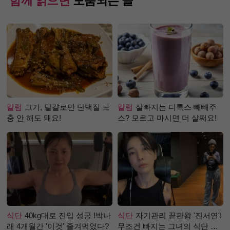
함께 읽으면
도움되는 글
칼럼
고기, 달걀로만 단백질 보
칼럼
살빠지는 디톡스 빼빼주
충 안 해도 돼요!
스? 모르고 마시면 더 살쩌요!
식단
40kg대로 진입 성공 !박나
식단
자기관리 끝판왕 '진서연'!
래 4개월간 '이것' 즐겨먹었다?
무조건 빠지는 그녀의 식단 정