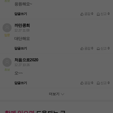
초보
응원해요~
답글쓰기
공감
0
신고
0
까만콩희
12.27 11:08
입문
대단해요
답글쓰기
공감
0
신고
0
처음으로2020
12.27 10:26
초보
오~~
답글쓰기
공감
0
신고
0
더보기