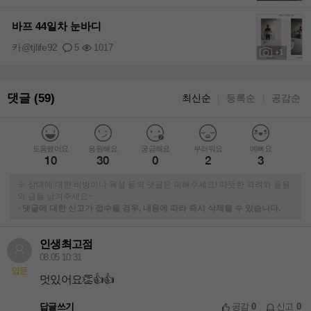
+2
바프 44일차 눈바디
카@tjlife92
5
1017
+1
댓글 (59)
최신순
등록순
공감순
｜
｜
도움됐어요
응원해요
궁금해요
부러워요
예뻐요
10
30
0
2
3
※ 상대에 대한 비방이나 욕설 등의 댓글은 피해주세요! 따뜻한 격려와 응원
의 글을 남겨주세요~
-
댓글에 대한 신고가 접수될 경우, 내용에 따라 즉시 삭제될 수 있습니다.
인생최고점
08.05 10:31
입문
멋있어요👏👍👍
답글쓰기
공감
0
신고
0