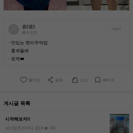
콩2콩2
더보기
46.4 도전
· 맛있는 현미주먹밥
· 흉곽둘레
· 로제❤️
좋아요
공유
신고
북마크
게시글 목록
시작해보자!!
내가집주인이다
8
758