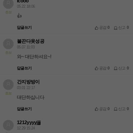
icooo
05.22 18:06
초보
👍
답글쓰기
공감
0
신고
0
불끈다욧성공
05.07 11:03
초보
와~ 대단하셔요~!
답글쓰기
공감
0
신고
0
간지방방이
03.01 22:17
초보
대단하십니다
답글쓰기
공감
0
신고
0
1212yyyyjjjj
12.29 15:24