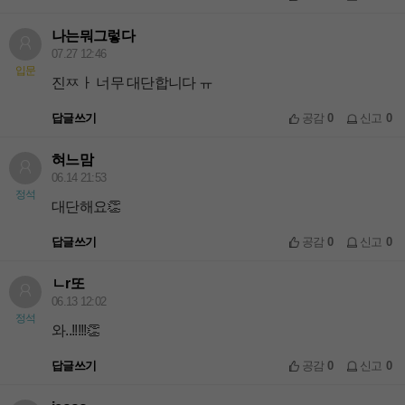
나는뭐그렇다
07.27 12:46
입문
진ㅉㅏ 너무 대단합니다 ㅠ
답글쓰기
공감
0
신고
0
혀느맘
06.14 21:53
정석
대단해요👏
답글쓰기
공감
0
신고
0
ㄴr또
06.13 12:02
정석
와..!!!!!👏
답글쓰기
공감
0
신고
0