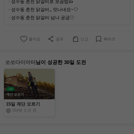
· 성수동 춘천 닭갈비로 보끔밥👍
· 성수동 춘천 닭갈비,, 맛나네요~♡
· 성수동 춘천 닭갈비 넘나 궁금♡
좋아요
공유
신고
북마크
쏘쏘다이어터
님이 성공한 30일 도전
15일 계단 오르기
554명 도전 중