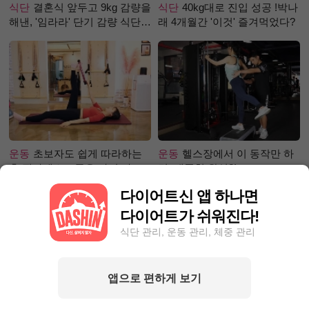
식단
결혼식 앞두고 9kg 감량을
식단
40kg대로 진입 성공 !박나
해낸, '임라라' 단기 감량 식단
래 4개월간 '이것' 즐겨먹었다?
은?
운동
초보자도 쉽게 따라하는
운동
헬스장에서 이 동작만 하
홈 필라테스 – 곧은 다리 라인
면, 애플힙 완성?!
만들기 편
다이어트신 앱 하나면
다이어트가 쉬워진다!
식단 관리, 운동 관리, 체중 관리
앱으로 편하게 보기
성공후기
한달 동안 포기하지
성공후기
5kg 빼, 근육 UP 지방