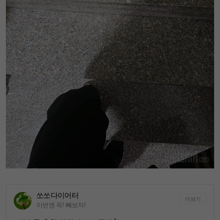
쏘쏘다이어터
더보기
이번엔 꼭! 빼보자!