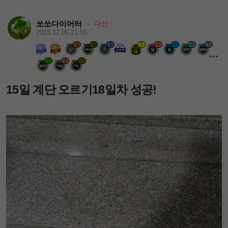
쏘쏘다이어터
다신
·
2023.12.06 21:55
3
3
1
1
1
2
4
1
1
1
1
15일 계단 오르기18일차 성공!