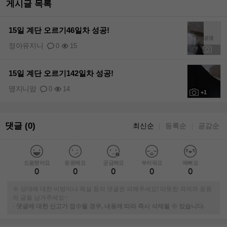
게시글 목록
15일 계단 오르기46일차 성공!
정아유지니
0
15
+1
15일 계단 오르기142일차 성공!
명지니맘
0
14
+1
댓글 (0)
최신순
등록순
공감순
｜
｜
도움됐어요
응원해요
궁금해요
부러워요
예뻐요
0
0
0
0
0
※ 상대에 대한 비방이나 욕설 등의 댓글은 피해주세요! 따뜻한 격려와 응원
의 글을 남겨주세요~
-
댓글에 대한 신고가 접수될 경우, 내용에 따라 즉시 삭제될 수 있습니다.