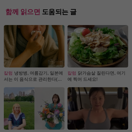
함께 읽으면
도움되는 글
칼럼
냉방병, 여름감기, 일본에
칼럼
닭가슴살 질린다면, 여기
서는 이 음식으로 관리한다(생
에 찍어 드세요!
강즙 진저샷)