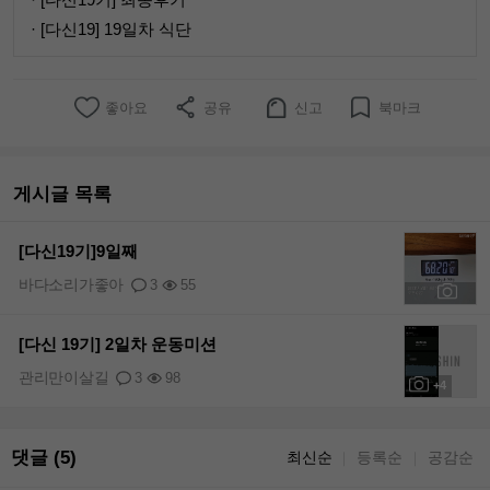
· [다신19] 19일차 식단
좋아요
공유
신고
북마크
게시글 목록
[다신19기]9일째
바다소리가좋아
3
55
+3
[다신 19기] 2일차 운동미션
관리만이살길
3
98
+4
댓글 (5)
최신순
등록순
공감순
｜
｜