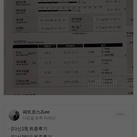
페트로스JLee
더보기
다짐을 등록 하세요!
· [다신19] 최종후기
· [다신19기] 최종후기