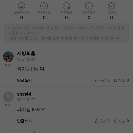
도움됐어요
응원해요
궁금해요
부러워요
예뻐요
0
0
0
0
0
※ 상대에 대한 비방이나 욕설 등의 댓글은 피해주세요! 따뜻한 격려와 응원
의 글을 남겨주세요~
-
댓글에 대한 신고가 접수될 경우, 내용에 따라 즉시 삭제될 수 있습니다.
지방퇴출
05.14 15:49
다신
화이팅입니다!
답글쓰기
공감
0
신고
0
shin44
05.12 19:27
다신
파이팅 하세요
답글쓰기
공감
0
신고
0