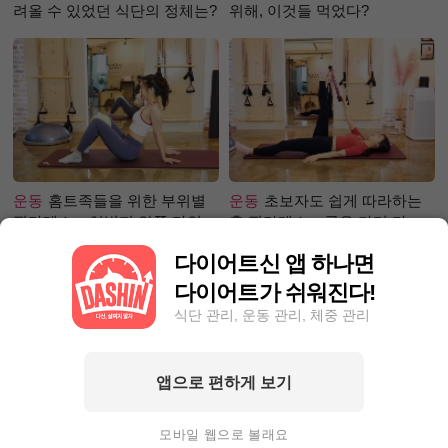
려올 수 있었던 식단의 정체는?
위해, 이것들 먹었다?
운동
홈트족들을 위한 부위별
운동
초보자도 쉽게 따라하는
필라테스 – 허벅지 안쪽 라인
홈 필라테스 – 곧은 다리 라인
만들기편
만들기 편
다이어트신 앱 하나면
다이어트가 쉬워진다!
식단 관리, 운동 관리, 체중 관리
앱으로 편하게 보기
성공후기
5kg 빼, 근육 UP 지방
성공후기
90kg대에서 80kg대
DOWN! 근육부족 몸매 ☞ 탄탄
로 빼는 데 1달 걸려! 폭풍감량
모바일 웹으로 볼래요