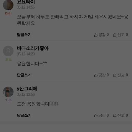
요요빠이
05.12 14:55
다신
오늘부터 하루도 안빼먹고 하셔야 20일 체우시겠네요~응
원할게요
답글쓰기
공감
0
신고
0
바다소리가좋아
05.12 14:20
초보
응원합니다 ~^^
답글쓰기
공감
0
신고
0
y산그리메
05.12 13:56
지존
도전 응원합니다!!!!!!!!!
답글쓰기
공감
0
신고
0