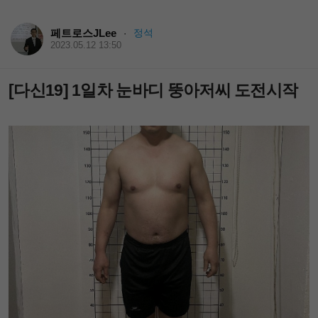
페트로스JLee
정석
·
2023.05.12 13:50
[다신19] 1일차 눈바디 뚱아저씨 도전시작