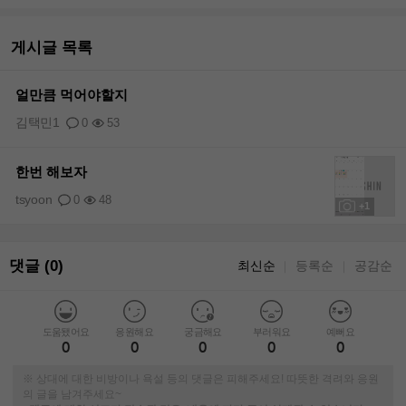
게시글 목록
얼만큼 먹어야할지
김택민1
0
53
한번 해보자
tsyoon
0
48
+1
댓글 (0)
최신순
등록순
공감순
｜
｜
도움됐어요
응원해요
궁금해요
부러워요
예뻐요
0
0
0
0
0
※ 상대에 대한 비방이나 욕설 등의 댓글은 피해주세요! 따뜻한 격려와 응원
의 글을 남겨주세요~