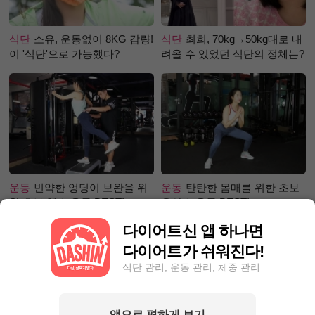
식단
소유, 운동없이 8KG 감량!
식단
최희, 70kg→50kg대로 내
이 '식단'으로 가능했다?
려올 수 있었던 식단의 정체는?
운동
빈약한 엉덩이 보완을 위
운동
탄탄한 몸매를 위한 초보
한 초보 헬스 운동 BEST!
유산소 운동 BEST!
다이어트신 앱 하나면
다이어트가 쉬워진다!
식단 관리, 운동 관리, 체중 관리
앱으로 편하게 보기