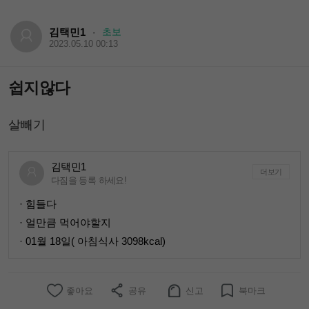
김택민1
초보
·
2023.05.10 00:13
쉽지않다
살빼기
김택민1
더보기
다짐을 등록 하세요!
· 힘들다
· 얼만큼 먹어야할지
· 01월 18일( 아침식사 3098kcal)
좋아요
공유
신고
북마크