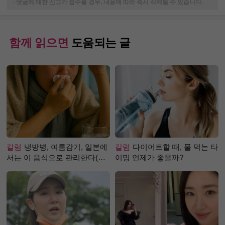
-
댓글에 대한 신고가 접수될 경우, 내용에 따라 즉시 삭제될 수 있습니다.
함께 읽으면
도움되는 글
칼럼
냉방병, 여름감기, 일본에
칼럼
다이어트할 때, 물 먹는 타
서는 이 음식으로 관리한다(생
이밍 언제가 좋을까?
강즙 진저샷)