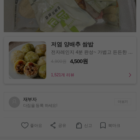
저염 양배추 쌈밥
전자레인지 4분 완성~ 가볍고 든든한 한
끼!
4,500원
4,900원
1,521개 리뷰
재부자
더보기
다짐을 등록 하세요!
좋아요
공유
신고
북마크