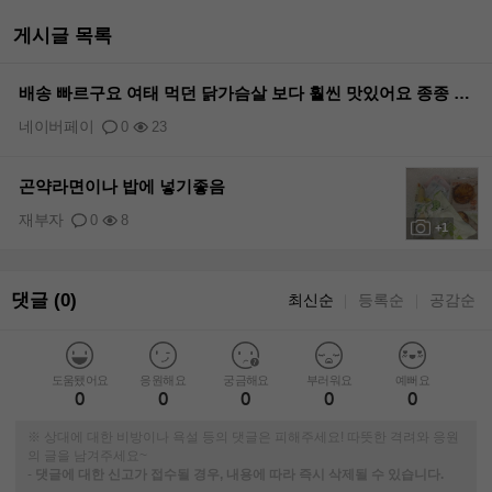
게시글 목록
배송 빠르구요 여태 먹던 닭가슴살 보다 훨씬 맛있어요 종종 구매하겠습니다
네이버페이
0
23
곤약라면이나 밥에 넣기좋음
재부자
0
8
+1
댓글 (0)
최신순
등록순
공감순
｜
｜
도움됐어요
응원해요
궁금해요
부러워요
예뻐요
0
0
0
0
0
※ 상대에 대한 비방이나 욕설 등의 댓글은 피해주세요! 따뜻한 격려와 응원
의 글을 남겨주세요~
-
댓글에 대한 신고가 접수될 경우, 내용에 따라 즉시 삭제될 수 있습니다.