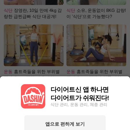
식단
장영란, 10일 만에 4kg 감
식단
소유, 운동없이 8KG 감량!
량한 급찐급빠 식단 대공개!
이 '식단'으로 가능했다?
운동
홈트족들을 위한 부위별
운동
홈트족들을 위한 부위별
필라테스 – 직각 어깨 라인 만
필라테스 – 허벅지 안쪽 라인
들기 편
만들기편
다이어트신 앱 하나면
다이어트가 쉬워진다!
식단 관리, 운동 관리, 체중 관리
앱으로 편하게 보기