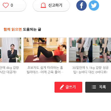
0
신고하기
함께 읽으면
도움되는 글
만에 4kg 감량
초보자도 쉽게 따라하는 홈
30일만에 5.1kg 감량 성공
식단 대공개!
필라테스 –어깨 근육 풀어주
팁! 눈바디 대신 0바디로!
기 편