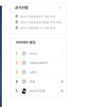
공지사항
[공지] 이용약관 8차 개정 안내
[공지] 개인정보처리방침 13차 개정 안내
[공지] 이용약관 7차 개정 안내
다이어터 랭킹
1
terria
2
카@basik0815
3
노맹구
4
큰샘
N
5
원싱이진빈맘
N