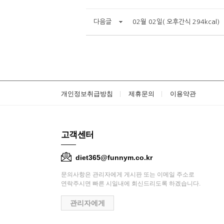
다음글
02월 02일( 오후간식 294kcal)
개인정보취급방침
제휴문의
이용약관
고객센터
diet365@funnym.co.kr
문의사항은 관리자에게 게시판 또는 이메일 주소로
연락주시면 빠른 시일내에 회신드리도록 하겠습니다.
관리자에게