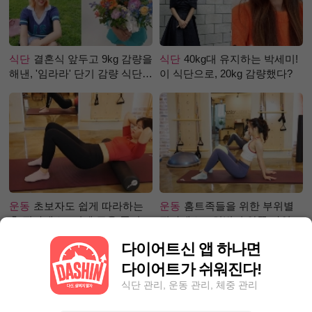
식단
결혼식 앞두고 9kg 감량을
식단
40kg대 유지하는 박세미!
해낸, '임라라' 단기 감량 식단
이 식단으로, 20kg 감량했다?
은?
운동
초보자도 쉽게 따라하는
운동
홈트족들을 위한 부위별
홈 필라테스 –어깨 근육 풀어주
필라테스 – 허벅지 안쪽 라인
기 편
만들기편
다이어트신 앱 하나면
다이어트가 쉬워진다!
식단 관리, 운동 관리, 체중 관리