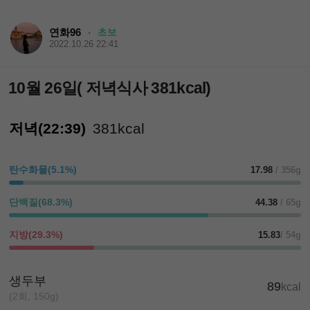
연화96
초보
·
2022.10.26 22:41
10월 26일( 저녁식사 381kcal)
저녁(22:39)
381kcal
탄수화물(5.1%)
17.98
/ 356g
단백질(68.3%)
44.38
/ 65g
지방(29.3%)
15.83
/ 54g
생두부
89
kcal
(2회, 150g)