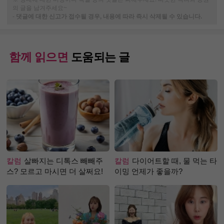
의 글을 남겨주세요~
-
댓글에 대한 신고가 접수될 경우, 내용에 따라 즉시 삭제될 수 있습니다.
함께 읽으면
도움되는 글
칼럼
살빠지는 디톡스 빼빼주
칼럼
다이어트할 때, 물 먹는 타
스? 모르고 마시면 더 살쩌요!
이밍 언제가 좋을까?