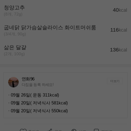
청양고추
40
kcal
(8개, 72g)
굽네닭 닭가슴살슬라이스 화이트머쉬룸
116
kcal
(3/4개, 90g)
삶은 달걀
136
kcal
(2개, 100g)
연화96
더보기
다짐을 등록 하세요!
· 09월 26일( 운동 311kcal)
· 09월 20일( 저녁식사 581kcal)
· 09월 20일( 저녁식사 550kcal)