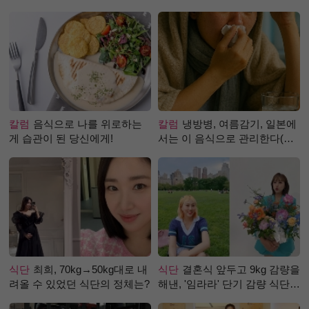
칼럼
음식으로 나를 위로하는
칼럼
냉방병, 여름감기, 일본에
게 습관이 된 당신에게!
서는 이 음식으로 관리한다(생
강즙 진저샷)
식단
최희, 70kg→50kg대로 내
식단
결혼식 앞두고 9kg 감량을
려올 수 있었던 식단의 정체는?
해낸, '임라라' 단기 감량 식단
은?