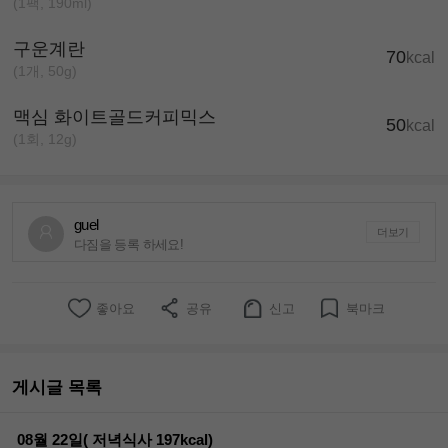
(1팩, 190ml)
구운계란
70
kcal
(1개, 50g)
맥심 화이트골드커피믹스
50
kcal
(1회, 12g)
guel
더보기
다짐을 등록 하세요!
좋아요
공유
신고
북마크
게시글 목록
08월 22일( 저녁식사 197kcal)