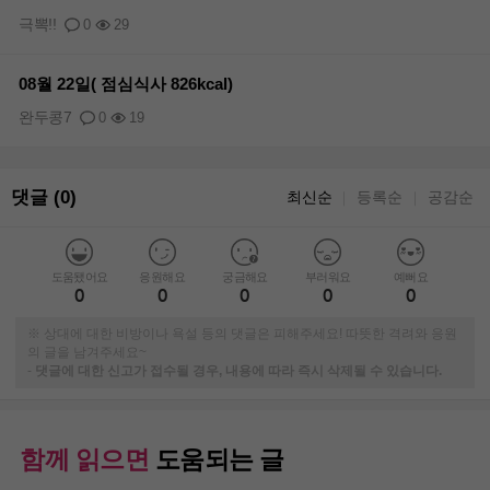
극뽁!!
0
29
08월 22일( 점심식사 826kcal)
완두콩7
0
19
댓글 (0)
최신순
등록순
공감순
｜
｜
도움됐어요
응원해요
궁금해요
부러워요
예뻐요
0
0
0
0
0
※ 상대에 대한 비방이나 욕설 등의 댓글은 피해주세요! 따뜻한 격려와 응원
의 글을 남겨주세요~
-
댓글에 대한 신고가 접수될 경우, 내용에 따라 즉시 삭제될 수 있습니다.
함께 읽으면
도움되는 글