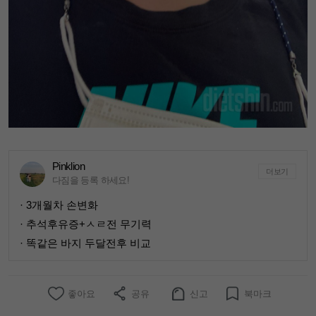
Pinklion
더보기
다짐을 등록 하세요!
· 3개월차 손변화
· 추석후유증+ㅅㄹ전 무기력
· 똑같은 바지 두달전후 비교
좋아요
공유
신고
북마크