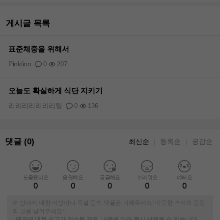
게시글 목록
표준체중을 위해서
Pinklion
0
207
오늘도 확실하게 식단 지키기
리리리리리리리릴
0
136
댓글 (0)
최신순
등록순
공감순
｜
｜
도움됐어요
응원해요
궁금해요
부러워요
예뻐요
0
0
0
0
0
※ 상대에 대한 비방이나 욕설 등의 댓글은 피해주세요! 따뜻한 격려와 응원
의 글을 남겨주세요~
-
댓글에 대한 신고가 접수될 경우, 내용에 따라 즉시 삭제될 수 있습니다.