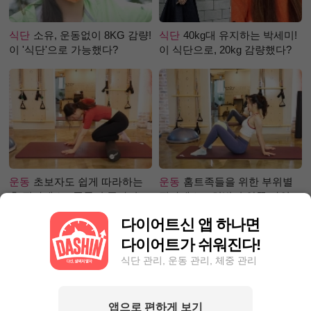
식단
소유, 운동없이 8KG 감량!
식단
40kg대 유지하는 박세미!
이 '식단'으로 가능했다?
이 식단으로, 20kg 감량했다?
운동
초보자도 쉽게 따라하는
운동
홈트족들을 위한 부위별
홈 필라테스 - 폼롤러 종아리 알
필라테스 – 허벅지 안쪽 라인
빼기 편
만들기편
다이어트신 앱 하나면
다이어트가 쉬워진다!
식단 관리, 운동 관리, 체중 관리
앱으로 편하게 보기