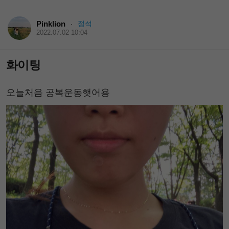
Pinklion
정석
·
2022.07.02 10:04
화이팅
오늘처음 공복운동햇어용