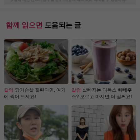
함께 읽으면
도움되는 글
칼럼
닭가슴살 질린다면, 여기
칼럼
살빠지는 디톡스 빼빼주
에 찍어 드세요!
스? 모르고 마시면 더 살쩌요!