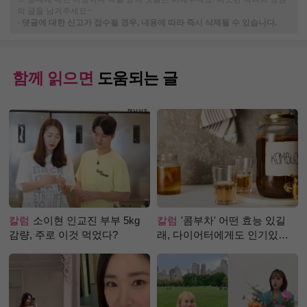
의 글을 남겨주세요~
-
댓글에 대한 신고가 접수될 경우, 내용에 따라 즉시 삭제될 수 있습니다.
함께 읽으면
도움되는 글
칼럼
소이현 인교진 부부 5kg
칼럼
'콤부차' 어떤 효능 있길
감량, 주로 이것 먹었다?
래, 다이어터에게도 인기있는
걸까?