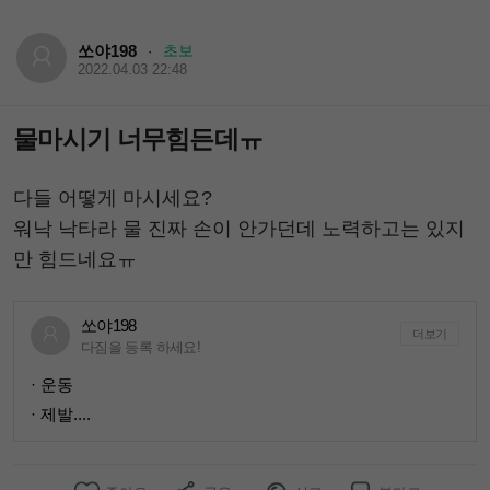
쏘야198
초보
·
2022.04.03 22:48
물마시기 너무힘든데ㅠ
다들 어떻게 마시세요?
워낙 낙타라 물 진짜 손이 안가던데 노력하고는 있지
만 힘드네요ㅠ
쏘야198
더보기
다짐을 등록 하세요!
· 운동
· 제발....