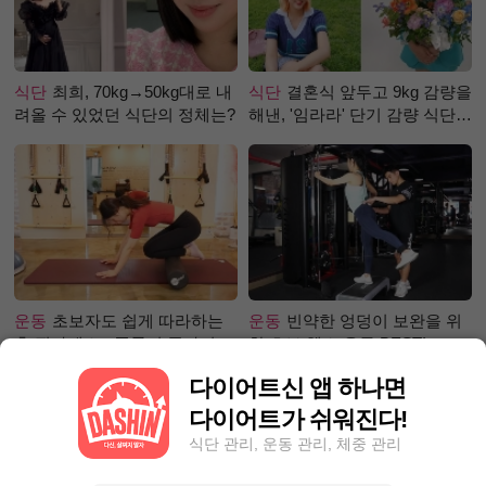
식단
최희, 70kg→50kg대로 내
식단
결혼식 앞두고 9kg 감량을
려올 수 있었던 식단의 정체는?
해낸, '임라라' 단기 감량 식단
은?
운동
초보자도 쉽게 따라하는
운동
빈약한 엉덩이 보완을 위
홈 필라테스 - 폼롤러 종아리 알
한 초보 헬스 운동 BEST!
빼기 편
다이어트신 앱 하나면
다이어트가 쉬워진다!
식단 관리, 운동 관리, 체중 관리