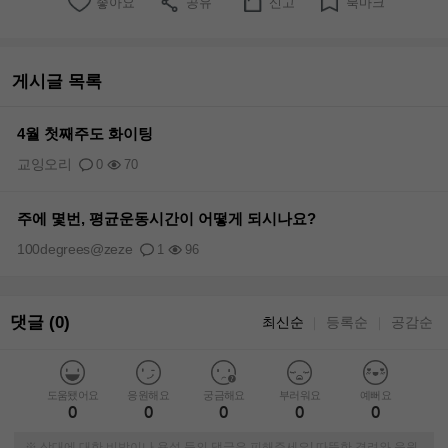
좋아요
공유
신고
북마크
게시글 목록
4월 첫째주도 화이팅
교잉오리
0
70
주에 몇번, 평균운동시간이 어떻게 되시나요?
100degrees@zeze
1
96
댓글 (0)
최신순
등록순
공감순
｜
｜
도움됐어요
응원해요
궁금해요
부러워요
예뻐요
0
0
0
0
0
※ 상대에 대한 비방이나 욕설 등의 댓글은 피해주세요! 따뜻한 격려와 응원