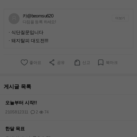
카@beomsu620
더보기
다짐을 등록 하세요!
· 식단질문입니다
· 돼지탈피 대도전!!!
좋아요
공유
신고
북마크
게시글 목록
오늘부터 시작!!
2105812311
2
74
한달 목표