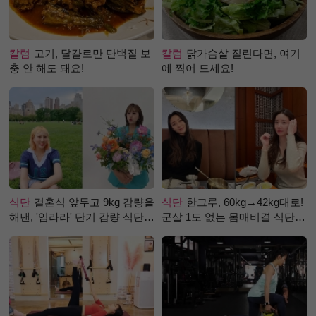
칼럼
고기, 달걀로만 단백질 보
칼럼
닭가슴살 질린다면, 여기
충 안 해도 돼요!
에 찍어 드세요!
식단
결혼식 앞두고 9kg 감량을
식단
한그루, 60kg→42kg대로!
해낸, '임라라' 단기 감량 식단
군살 1도 없는 몸매비결 식단
은?
은?