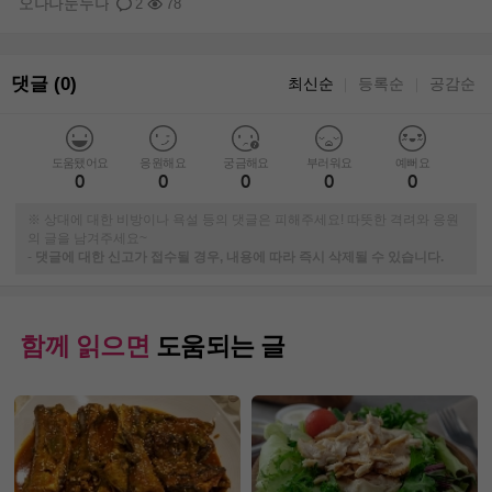
오나나눈누나
2
78
댓글 (0)
최신순
등록순
공감순
｜
｜
도움됐어요
응원해요
궁금해요
부러워요
예뻐요
0
0
0
0
0
※ 상대에 대한 비방이나 욕설 등의 댓글은 피해주세요! 따뜻한 격려와 응원
의 글을 남겨주세요~
-
댓글에 대한 신고가 접수될 경우, 내용에 따라 즉시 삭제될 수 있습니다.
함께 읽으면
도움되는 글