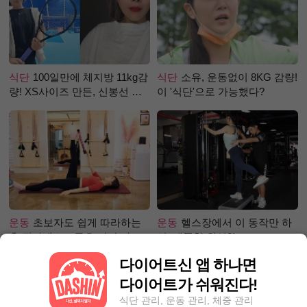
식단
100일만에 체지방 11kg감
식단
소유, 운동없이 8KG 감량!
량! XS사이즈 만든, 신봉선 식
이 '식단'으로 가능했다?
단은?
운동
초보자도 쉽게 따라하는
운동
헬스장에서 이 동작만 하
홈 필라테스 – 곧은 다리 라인
면, 애플힙 완성?!
만들기 편
다이어트신 앱 하나면
다이어트가 쉬워진다!
식단 관리, 운동 관리, 체중 관리