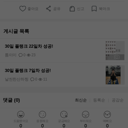
좋아요
공유
신고
북마크
게시글 목록
30일 플랭크 22일차 성공!
틈이이
0
23
+1
30일 플랭크 7일차 성공!
날씬한산하찡
0
11
+2
댓글 (0)
최신순
등록순
공감순
｜
｜
도움됐어요
응원해요
궁금해요
부러워요
예뻐요
0
0
0
0
0