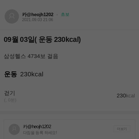
카@heojh1202
초보
·
2021.09.03 21:06
09월 03일( 운동 230kcal)
삼성헬스 4734보 걸음
운동
230kcal
걷기
230
kcal
(, 0분)
카@heojh1202
더보기
다짐을 등록 하세요!