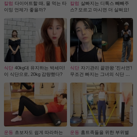
칼럼
다이어트할 때, 물 먹는 타
칼럼
살빠지는 디톡스 빼빼주
이밍 언제가 좋을까?
스? 모르고 마시면 더 살쩌요!
식단
40kg대 유지하는 박세미!
식단
자기관리 끝판왕 '진서연'!
이 식단으로, 20kg 감량했다?
무조건 빠지는 그녀의 식단 정
체는?
운동
초보자도 쉽게 따라하는
운동
홈트족들을 위한 부위별