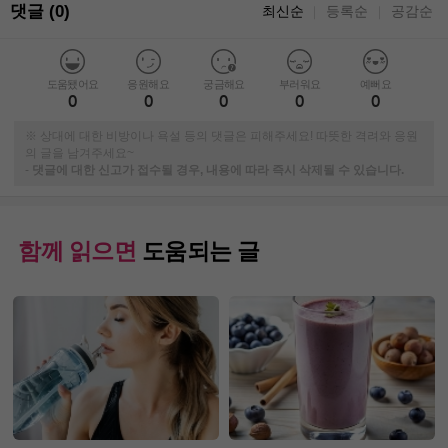
댓글 (0)
최신순
등록순
공감순
｜
｜
도움됐어요
응원해요
궁금해요
부러워요
예뻐요
0
0
0
0
0
※ 상대에 대한 비방이나 욕설 등의 댓글은 피해주세요! 따뜻한 격려와 응원
의 글을 남겨주세요~
-
댓글에 대한 신고가 접수될 경우, 내용에 따라 즉시 삭제될 수 있습니다.
함께 읽으면
도움되는 글