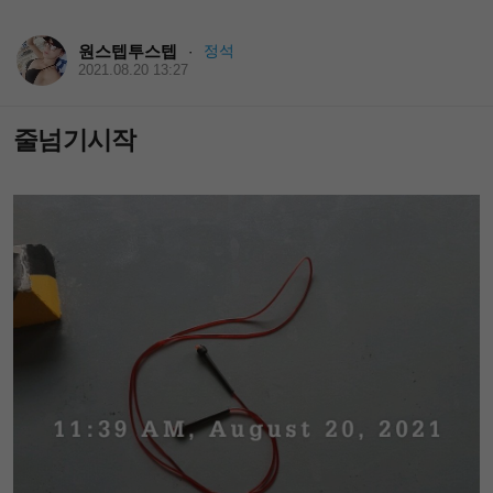
원스텝투스텝
정석
·
2021.08.20 13:27
줄넘기시작