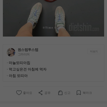
원스텝투스텝
더보기
그까이꺼
· 마늘또띠아칩
· 먹고싶은건 아침에 먹자
· 아침 또띠아
좋아요
공유
신고
북마크