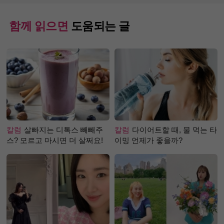
함께 읽으면
도움되는 글
칼럼
살빠지는 디톡스 빼빼주
칼럼
다이어트할 때, 물 먹는 타
스? 모르고 마시면 더 살쩌요!
이밍 언제가 좋을까?