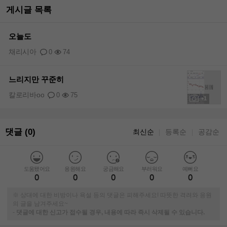
게시글 목록
오늘도
채리시아
0
74
느리지만 꾸준히
칼로리바oo
0
75
+1
댓글 (0)
최신순
등록순
공감순
｜
｜
도움됐어요
응원해요
궁금해요
부러워요
예뻐요
0
0
0
0
0
※ 상대에 대한 비방이나 욕설 등의 댓글은 피해주세요! 따뜻한 격려와 응원
의 글을 남겨주세요~
-
댓글에 대한 신고가 접수될 경우, 내용에 따라 즉시 삭제될 수 있습니다.