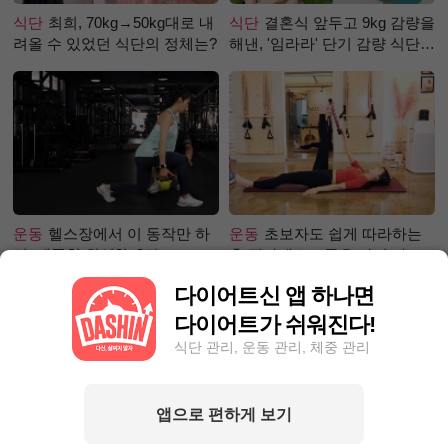
식단
최희, 70kg→50kg대로 내
식단
결혼식 앞두고 9kg 감량을
려올 수 있었던 식단의 정체는?
해낸, '임라라' 단기 감량 식단
은?
운동
헬스장에서 이 동작만 하
운동
초보자도 쉽게 따라하는
면, 애플힙 완성?! -2탄-
홈 필라테스 – 곧은 다리 라인
만들기 편
다이어트신 앱 하나면
다이어트가 쉬워진다!
식단 관리, 운동 관리, 체중 관리
앱으로 편하게 보기
성공후기
5kg 빼, 근육 UP 지방
성공후기
90kg대에서 80kg대