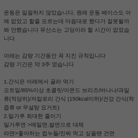
운동은 일절하지 않았습니다, 원래 운동 베이스도 아
예 없었고 할줄 모르는데 마음대로 했다가 잘못될까
봐 안했습니다 유산소는 고딩이라 할 시간이 없었습
니다
아래는 감량 기간동안 꼭 지킨 규칙입니다
감량 기간은 약 3주 였습니다
1.간식은 아래에서 골라 먹기
오트밀/85%이상 초콜릿/아몬드 브리즈/바나나/과일
류(적당히)/저칼로리 간식 (150kcal이하)/건강 간식(착
즙류 or 무설탕 요거트)
2.밀가루 최대한 줄이기
밀가루면 >메밀면,쌀면으로 대체
라면>좋아하는 컵누들/진짜 먹고 싶을땐 건면