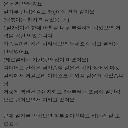
은 진짜 안땡겨요
밀가루 안먹은걸로 3kg이상 뺀거 같아요
(떡볶이는 참기 힘들었음..ㅎ)
1일2식이긴 한데 아침을 너무 부실하게 먹었으면 저
녁을 먹긴 먹었습니다
가족들끼리 치킨 시켜먹으면 두세조각 먹고 콜라는
안먹었어요
(제로콜라는 기간동안 많이 마셨어요)
다이어트 간식은 닭가슴살 같은건 먹기 싫어서 마켓
컬리에서 저칼로리 아이스크림,와플 같은거 먹었습니
당
저렇게 빡센건 2주 지키고 3주부터는 조금식 일반식
으로 넘어오면서 지키고 있어요
근데 밀가루 안먹으면 피부좋아진다고 하는건 잘 모
르겠음