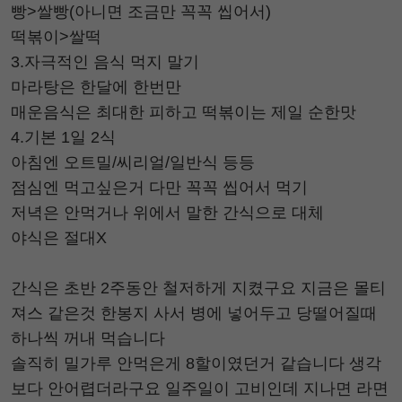
빵>쌀빵(아니면 조금만 꼭꼭 씹어서)
떡볶이>쌀떡
3.자극적인 음식 먹지 말기
마라탕은 한달에 한번만
매운음식은 최대한 피하고 떡볶이는 제일 순한맛
4.기본 1일 2식
아침엔 오트밀/씨리얼/일반식 등등
점심엔 먹고싶은거 다만 꼭꼭 씹어서 먹기
저녁은 안먹거나 위에서 말한 간식으로 대체
야식은 절대X
간식은 초반 2주동안 철저하게 지켰구요 지금은 몰티
져스 같은것 한봉지 사서 병에 넣어두고 당떨어질때
하나씩 꺼내 먹습니다
솔직히 밀가루 안먹은게 8할이였던거 같습니다 생각
보다 안어렵더라구요 일주일이 고비인데 지나면 라면