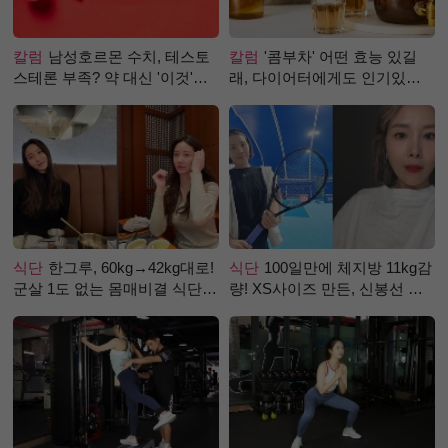
칼럼
남성호르몬 수치, 테스토
칼럼
'콤부차' 어떤 효능 있길
스테론 부족? 약 대신 '이것'으
래, 다이어터에게도 인기있는
로 극복 (진저샷 루틴)
걸까?
식단
한그루, 60kg→42kg대로!
식단
100일만에 체지방 11kg감
군살 1도 없는 몸매비결 식단
량! XS사이즈 만든, 신봉선 식
은?
단은?