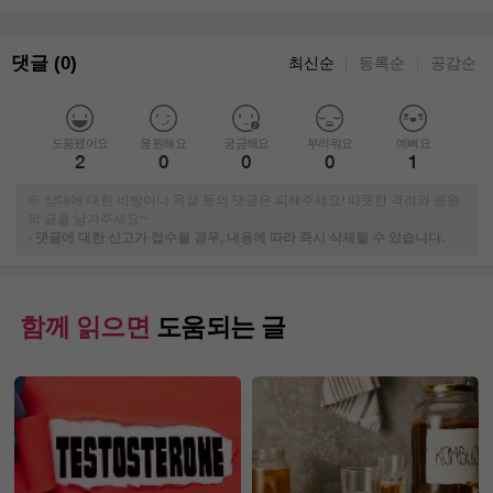
댓글 (0)
최신순
등록순
공감순
｜
｜
도움됐어요
응원해요
궁금해요
부러워요
예뻐요
2
0
0
0
1
※ 상대에 대한 비방이나 욕설 등의 댓글은 피해주세요! 따뜻한 격려와 응원
의 글을 남겨주세요~
-
댓글에 대한 신고가 접수될 경우, 내용에 따라 즉시 삭제될 수 있습니다.
함께 읽으면
도움되는 글