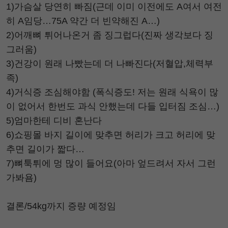
1)가슴살 당연히 빠짐(근데 이미 이전에도 A여서 여전
히 A임당…75A 약간 더 빈약해진 A…)
2)어깨뼈 튀어나온거 좀 징그럽다(진짜 생각보다 징
그러움)
3)건강이 원래 나빴는데 더 나빠진다(저혈압,체력부
족)
4)거식증 조심해야함 (폭식증도! 저는 원래 식욕이 많
이 없어서 한번도 과식 안했는데 다들 입터짐 조심…)
5)엄마한테 디비 혼난다
6)쇼핑몰 바지 길이에 맞추면 허리가 크고 허리에 맞
추면 길이가 짧다…
7)뼈툭튀에 멍 많이 들어요(아마 엎드려서 자서 그런
가봐욤)
결론/54kg까지 증량 예정임