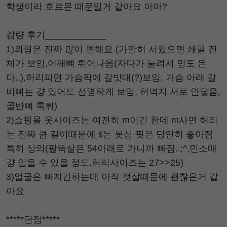
학생이라 호르몬 때문일거 같아요 아마?
감량 후기____________
1)외형은 진짜 많이 변해요 (가만히 서있으면 쇄골 전
체가 보임,어깨뼈 튀어나옴(자다가 눌려서 멍도 든
다..),허리피면 가슴팍에 갈빗대(?)보임, 가슴 아래 갈
비뼈는 걍 있어도 선명하게 보임, 허벅지 서로 안닿음,
골반뼈 툭튀)
2)쇼핑몰 옷사이즈는 여전히 m이긴 한데 m사면 허리
는 진짜 큼 길이때문에 s는 못삼 핏은 당연히 좋아짐
특히 상의(팔뚝살은 54아래로 가니까 빠짐..;^,민소매
걍 입을 수 있을 정도,허리사이즈는 27>>25)
3)얼굴은 빠지긴하는데 아직 젓살때문에 괜찮은거 같
아요
*****단점*****