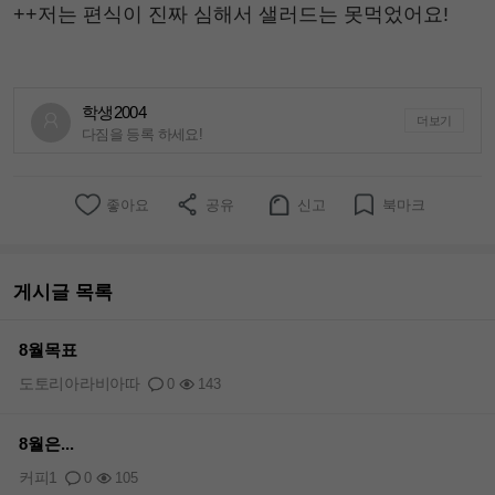
++저는 편식이 진짜 심해서 샐러드는 못먹었어요!
학생2004
더보기
다짐을 등록 하세요!
좋아요
공유
신고
북마크
게시글 목록
8월목표
도토리아라비아따
0
143
8월은...
커피1
0
105