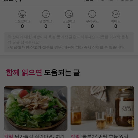
도움됐어요
응원해요
궁금해요
부러워요
예뻐요
0
0
0
0
0
※ 상대에 대한 비방이나 욕설 등의 댓글은 피해주세요! 따뜻한 격려와 응원
의 글을 남겨주세요~
-
댓글에 대한 신고가 접수될 경우, 내용에 따라 즉시 삭제될 수 있습니다.
함께 읽으면
도움되는 글
칼럼
닭가슴살 질린다면, 여기
칼럼
'콤부차' 어떤 효능 있길