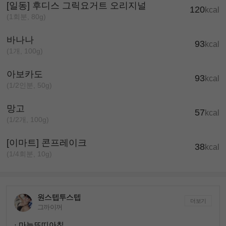
[일동] 후디스 그릭요거트 오리지널
120
kcal
(1회분, 80g)
바나나
93
kcal
(1개, 100g)
아보카도
93
kcal
(1/2인분, 50g)
망고
57
kcal
(1/2개, 100g)
[이마트] 콘프레이크
38
kcal
(1/4회분, 10g)
원스텝투스텝
더보기
그까이꺼
· 마늘또띠아칩