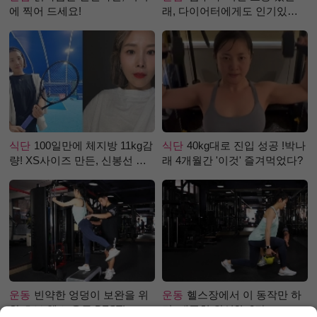
에 찍어 드세요!
래, 다이어터에게도 인기있는
걸까?
식단
100일만에 체지방 11kg감
식단
40kg대로 진입 성공 !박나
량! XS사이즈 만든, 신봉선 식
래 4개월간 '이것' 즐겨먹었다?
단은?
운동
빈약한 엉덩이 보완을 위
운동
헬스장에서 이 동작만 하
한 초보 헬스 운동 BEST!
면, 애플힙 완성?! -2탄-