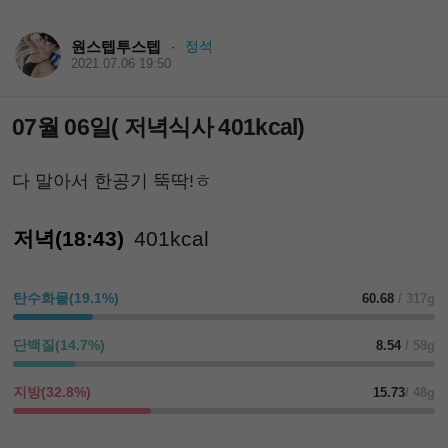
원스텝투스텝
정석
·
2021.07.06 19:50
07월 06일( 저녁식사 401kcal)
다 말아서 한공기 뚝딱!ㅎ
저녁(18:43)
401kcal
탄수화물(19.1%)
60.68
/ 317g
단백질(14.7%)
8.54
/ 58g
지방(32.8%)
15.73
/ 48g