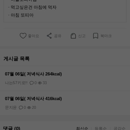
· 먹고싶은건 아침에 먹자
· 아침 또띠아
좋아요
공유
신고
북마크
게시글 목록
07월 06일( 저녁식사 264kcal)
나는57키로!!
0
33
07월 06일( 저녁식사 416kcal)
문지윤
0
20
댓글 (0)
최신순
등록순
공감순
｜
｜