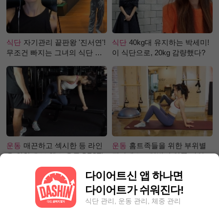
식단
자기관리 끝판왕 '진서연'!
식단
40kg대 유지하는 박세미!
무조건 빠지는 그녀의 식단 정
이 식단으로, 20kg 감량했다?
체는?
운동
매끈하고 섹시한 등 라인
운동
홈트족들을 위한 부위별
을 위한 초보 헬스 운동 BEST!
필라테스 – 허벅지 안쪽 라인
만들기편
다이어트신 앱 하나면
다이어트가 쉬워진다!
식단 관리, 운동 관리, 체중 관리