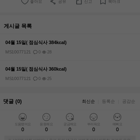
좋아요
공유
신고
북마크
게시글 목록
04월 15일( 점심식사 384kcal)
MS10077121
0
28
04월 15일( 점심식사 360kcal)
MS10077121
0
25
댓글 (0)
최신순
등록순
공감순
｜
｜
도움됐어요
응원해요
궁금해요
부러워요
예뻐요
0
0
0
0
0