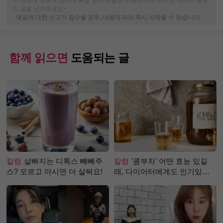
※ 상대에 대한 비방이나 욕설 등의 댓글은 피해주세요! 따뜻한 격려와 응원
의 글을 남겨주세요~
-
댓글에 대한 신고가 접수될 경우, 내용에 따라 즉시 삭제될 수 있습니다.
함께 읽으면
도움되는 글
칼럼
살빠지는 디톡스 빼빼주
칼럼
'콤부차' 어떤 효능 있길
스? 모르고 마시면 더 살쩌요!
래, 다이어터에게도 인기있는
걸까?