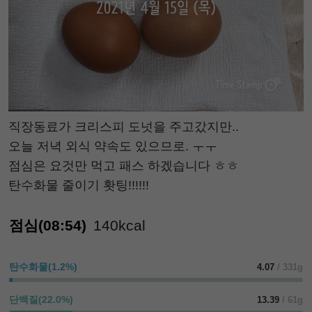
직장동료가 크리스피 도넛을 주고갔지만..
오늘 저녁 외식 약속도 있으므로. ㅜㅜ
점심은 요것만 먹고 패스 하겠습니다 ㅎㅎ
탄수화물 줄이기 홧팅!!!!!!
점심(08:54)
140kcal
탄수화물(1.2%)
4.07
/ 331g
단백질(22.0%)
13.39
/ 61g