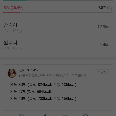
지방(15.4%)
7.87
/ 51g
반숙이
126
kcal
(2개, 100g)
셀러리
14
kcal
(1회, 100g)
유정이다아
더보기
✔️글루텐프리,저당,저염식하기/과식, 음주줄이기 ✔️주3회이상운동
· 01월 30일 (음식 824kcal, 운동 105kcal)
· 04월 27일(점심 594kcal)
· 04월 26일 (음식 700kcal, 운동 156kcal)