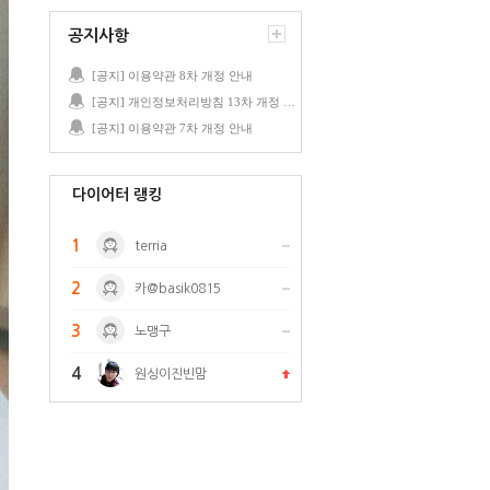
공지사항
[공지] 이용약관 8차 개정 안내
[공지] 개인정보처리방침 13차 개정 안내
[공지] 이용약관 7차 개정 안내
다이어터 랭킹
1
terria
2
카@basik0815
3
노맹구
4
원싱이진빈맘