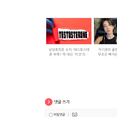
남성호르몬 수치, 테스토스테
자기관리 끝판
론 부족? 약 대신 '이것'으로
무조건 빠지는
극복 (진저샷 루틴)
정체
|
비밀댓글