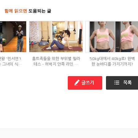
함께 읽으면
도움되는 글
왕 '진서연'!
홈트족들을 위한 부위별 필라
50kg대에서 40kg로! 완벽
 그녀의 식단
테스 – 허벅지 안쪽 라인 만
한 눈바디를 가지기까지?
는?
들기편