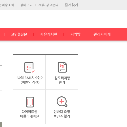
즐겨찾기
문배송조회
장바구니
제휴·광고문의
고민&질문
자유게시판
지역방
관리자에게