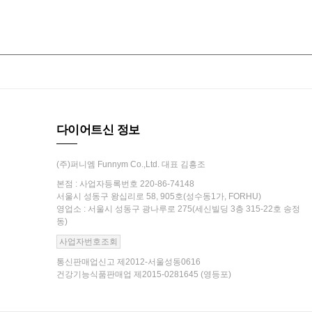
다이어트신 정보
(주)퍼니엠 Funnym Co.,Ltd. 대표 김흥조
본점 : 사업자등록번호 220-86-74148
서울시 성동구 왕십리로 58, 905호(성수동1가, FORHU)
영업소 : 서울시 성동구 광나루로 275(세신빌딩 3층 315-22호 송정
동)
사업자번호조회
통신판매업신고 제2012-서울성동0616
건강기능식품판매업 제2015-0281645 (영등포)