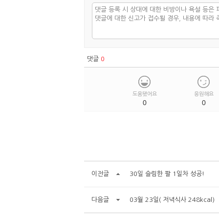
댓글
0
도움됐어요
응원해요
0
0
이전글
30일 슬림한 팔 1일차 성공!
다음글
03월 23일( 저녁식사 248kcal)