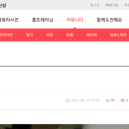
로그인
회원가입
주
자극사진
일기
식단
운동
레시피
팁&노하우
2021.03.23 17:09
95
0