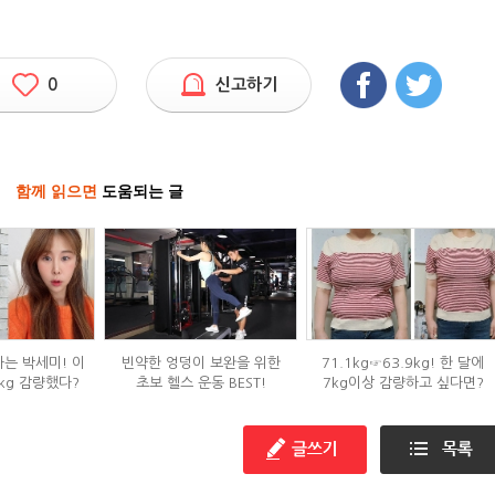
0
신고하기
함께 읽으면
도움되는 글
하는 박세미! 이
빈약한 엉덩이 보완을 위한
71.1kg☞63.9kg! 한 달에
kg 감량했다?
초보 헬스 운동 BEST!
7kg이상 감량하고 싶다면?