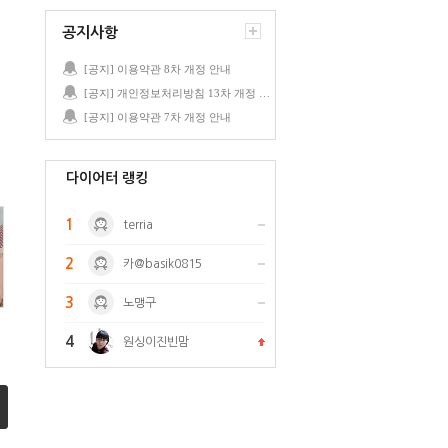
공지사항
[공지] 이용약관 8차 개정 안내
[공지] 개인정보처리방침 13차 개정 안내
[공지] 이용약관 7차 개정 안내
다이어터 랭킹
1
terria
2
카@basik0815
3
노맹구
4
원싱이진빈맘