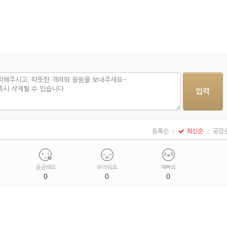
등록순
최신순
공감
궁금해요
부러워요
예뻐요
0
0
0