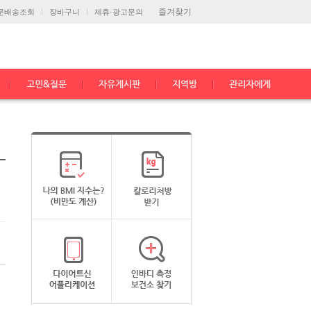
즐겨찾기
문배송조회
장바구니
제휴·광고문의
고민&질문
자유게시판
지역방
관리자에게