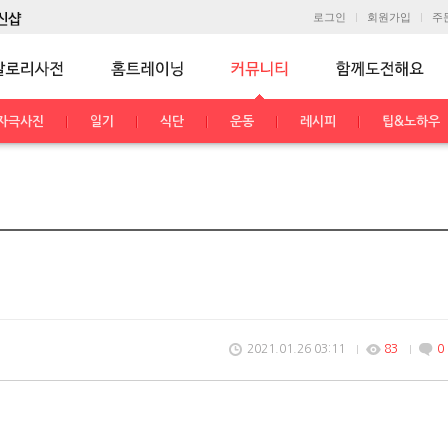
로그인
회원가입
주
자극사진
일기
식단
운동
레시피
팁&노하우
2021.01.26 03:11
83
0