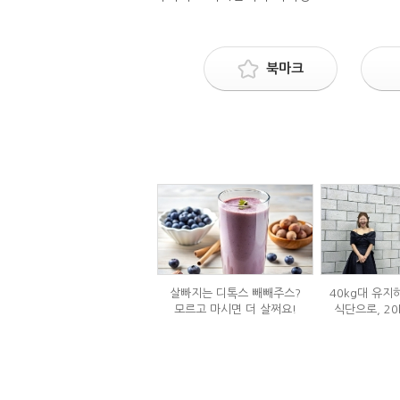
북마크
살빠지는 디톡스 빼빼주스?
40kg대 유지
모르고 마시면 더 살쩌요!
식단으로, 20