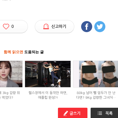
0
신고하기
함께 읽으면
도움되는 글
 3kg 감량 위
헬스장에서 이 동작만 하면,
80kg 넘어 뺄 엄두가 안 난
들 먹었다?
애플힙 완성?!
다면? 9Kg 감량한 그녀처럼
해봐라!