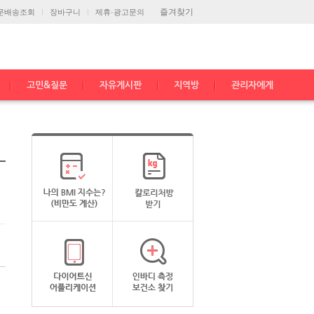
즐겨찾기
문배송조회
장바구니
제휴·광고문의
고민&질문
자유게시판
지역방
관리자에게