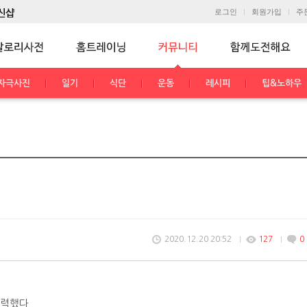
로그인
회원가입
주
자극사진
일기
식단
운동
레시피
팁&노하우
2020.12.20 20:52
127
0
노력했다