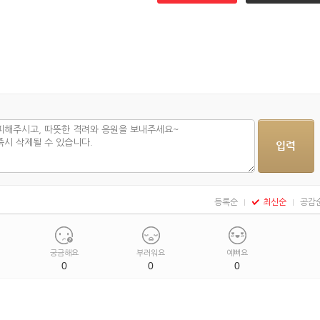
등록순
최신순
공감
궁금해요
부러워요
예뻐요
0
0
0