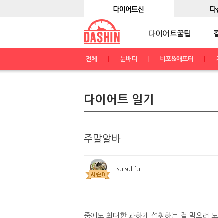
전체
눈바디
비포&애프터
다이어트 일기
주말알바
-sulsuliful
중에도 최대한 과하게 섭취하는 걸 막으려 