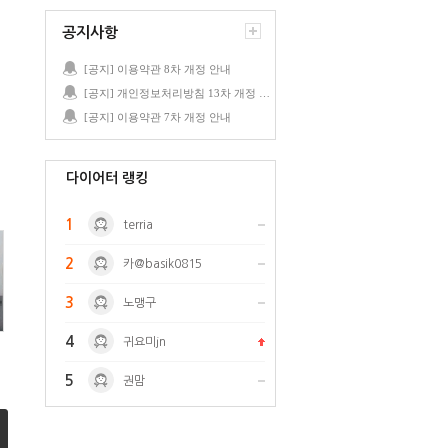
공지사항
[공지] 이용약관 8차 개정 안내
[공지] 개인정보처리방침 13차 개정 안내
[공지] 이용약관 7차 개정 안내
다이어터 랭킹
1
terria
2
카@basik0815
3
노맹구
4
귀요미jn
5
권맘