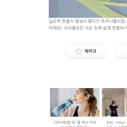
실곤약 한봉지 헹궈서 볶다가 숙주나물이랑 새
이에요! 요리똥손인 저도 진짜 쉽게 만들어
북마크
다이어트할 때, 물 먹는 타이
최희, 70kg