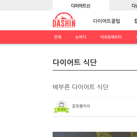
전체
눈바디
비포&애프터
다이어트 식단
배부른 다이어트 식단
꿍팟뽕커리