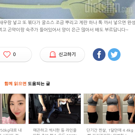
우랑 넣고 또 볶다가 굴소스 조금 뿌리고 계란 하나 톡 까서 넣으면 완
 먹고 곤약이랑 숙주가 들어있어서 양이 은근 많아서 배도 부르답니다~
0
신고하기
함께 읽으면
도움되는 글
→50kg대로 내
매끈하고 섹시한 등 라인을
단기간 찐살, 1달만에 4.4kg