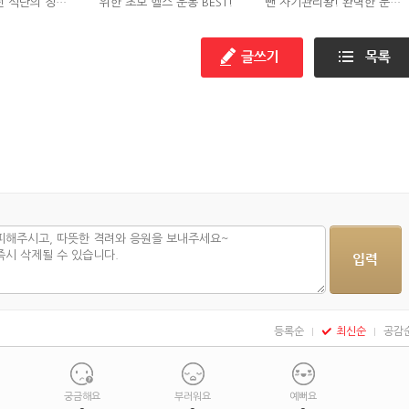
던 식단의 정체
위한 초보 헬스 운동 BEST!
뺀 자기관리왕! 완벽한 눈바
?
디!
등록순
최신순
공감
궁금해요
부러워요
예뻐요