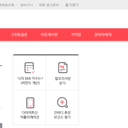
즐겨찾기
문배송조회
장바구니
제휴·광고문의
고민&질문
자유게시판
지역방
관리자에게