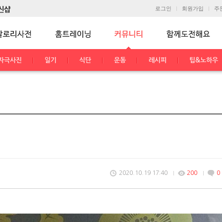
로그인
회원가입
주
자극사진
일기
식단
운동
레시피
팁&노하우
2020.10.19 17:40
200
0