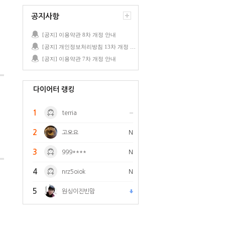
공지사항
[공지] 이용약관 8차 개정 안내
[공지] 개인정보처리방침 13차 개정 안내
[공지] 이용약관 7차 개정 안내
다이어터 랭킹
1
terria
2
고오요
N
3
999****
N
4
nrz5oiok
N
5
원싱이진빈맘