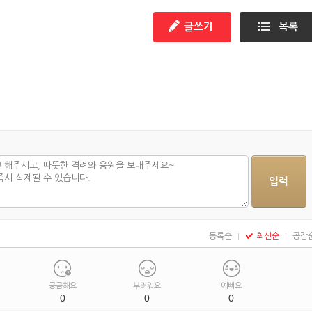
등록순
최신순
공감
궁금해요
부러워요
예뻐요
0
0
0