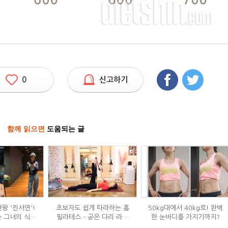
0
신고하기
함께 읽으면
도움되는 글
왕 '진서연'!
초보자도 쉽게 따라하는 홈
50kg대에서 40kg로! 완벽
 그녀의 식단
필라테스 – 곧은 다리 라인
한 눈바디를 가지기까지?
는?
만들기 편