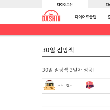
30일 점핑잭
30일 점핑잭 3일차 성공!
나도야뺀다