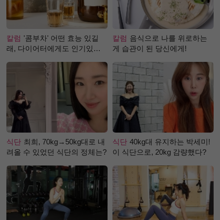
칼럼
'콤부차' 어떤 효능 있길
칼럼
음식으로 나를 위로하는
래, 다이어터에게도 인기있는
게 습관이 된 당신에게!
걸까?
식단
최희, 70kg→50kg대로 내
식단
40kg대 유지하는 박세미!
려올 수 있었던 식단의 정체는?
이 식단으로, 20kg 감량했다?