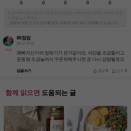
0
0
0
0
0
※ 상대에 대한 비방이나 욕설 등의 댓글은 피해주세요! 따뜻한 격려와 응원
의 글을 남겨주세요~
-
댓글에 대한 신고가 접수될 경우, 내용에 따라 즉시 삭제될 수 있습니다.
80점맘
09.12 08:11
다신
꽤빠지신거라 정체기가 온거같아요. 식단을 조금줄이고
운동량 조금늘려서 꾸준히해주시면 곧 다시 감량될듯요
답글쓰기
공감
0
신고
0
함께 읽으면
도움되는 글