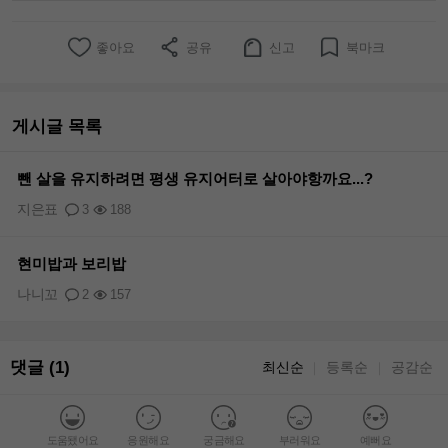
좋아요
공유
신고
북마크
게시글 목록
뺀 살을 유지하려면 평생 유지어터로 살아야항까요...?
지은표
3
188
현미밥과 보리밥
나니꼬
2
157
댓글 (1)
최신순
등록순
공감순
｜
｜
도움됐어요
응원해요
궁금해요
부러워요
예뻐요