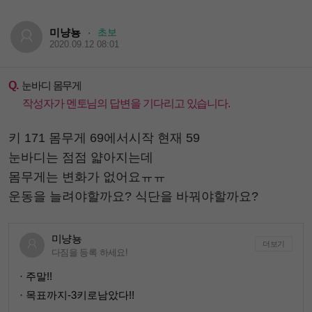
미냥뇽
초보
·
2020.09.12 08:01
Q.
눈바디 몸무게
작성자가 멘토님의 답변을 기다리고 있습니다.
키 171 몸무게 69에서시작 현재 59
눈바디는 점점 얇아지는데
몸무게는 변화가 없어요ㅠㅠ
운동을 늘려야할까요? 식단을 바꿔야할까요?
미냥뇽
더보기
다짐을 등록 하세요!
· 주말!!
· 목표까지-3키로남았다!!