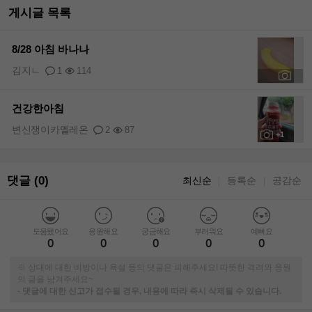
게시글 목록
8/28 아침 바나나
김지ㄴ
1
114
+1
건강한아침
변신쟁이카멜레온
2
87
+1
댓글 (0)
최신순
등록순
공감순
｜
｜
도움됐어요
응원해요
궁금해요
부러워요
예뻐요
0
0
0
0
0
※ 상대에 대한 비방이나 욕설 등의 댓글은 피해주세요! 따뜻한 격려와 응원
의 글을 남겨주세요~
-
댓글에 대한 신고가 접수될 경우, 내용에 따라 즉시 삭제될 수 있습니다.