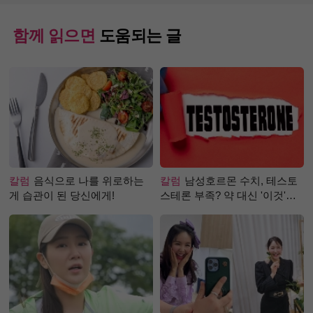
함께 읽으면
도움되는 글
칼럼
음식으로 나를 위로하는
칼럼
남성호르몬 수치, 테스토
게 습관이 된 당신에게!
스테론 부족? 약 대신 '이것'으
로 극복 (진저샷 루틴)