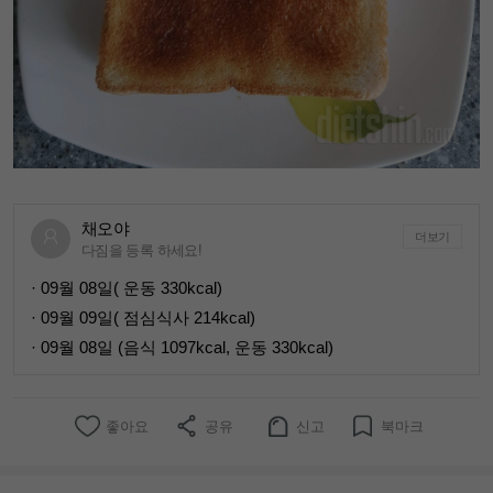
채오야
더보기
다짐을 등록 하세요!
· 09월 08일( 운동 330kcal)
· 09월 09일( 점심식사 214kcal)
· 09월 08일 (음식 1097kcal, 운동 330kcal)
좋아요
공유
신고
북마크