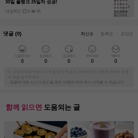
30일 플랭크 25일차 성공!
내숭9단
0
45
+1
댓글 (0)
최신순
등록순
공감순
｜
｜
도움됐어요
응원해요
궁금해요
부러워요
예뻐요
0
0
0
0
0
※ 상대에 대한 비방이나 욕설 등의 댓글은 피해주세요! 따뜻한 격려와 응원
의 글을 남겨주세요~
-
댓글에 대한 신고가 접수될 경우, 내용에 따라 즉시 삭제될 수 있습니다.
함께 읽으면
도움되는 글