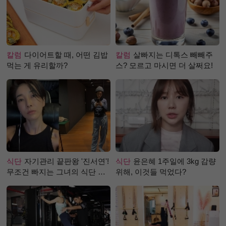
칼럼
다이어트할 때, 어떤 김밥
칼럼
살빠지는 디톡스 빼빼주
먹는 게 유리할까?
스? 모르고 마시면 더 살쩌요!
식단
자기관리 끝판왕 '진서연'!
식단
윤은혜 1주일에 3kg 감량
무조건 빠지는 그녀의 식단 정
위해, 이것들 먹었다?
체는?