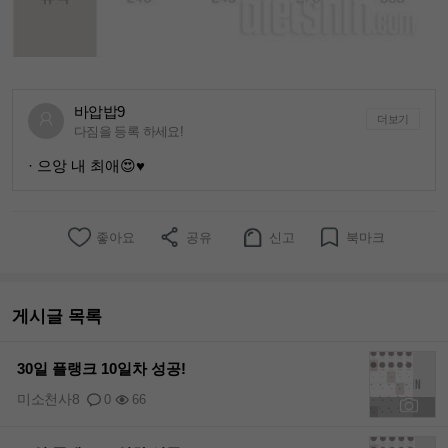
바압밥9
더보기
다짐을 등록 하세요!
· 으앙 내 최애😍♥️
좋아요
공유
신고
북마크
게시글 목록
30일 플랭크 10일차 성공!
미소천사8
0
66
+1