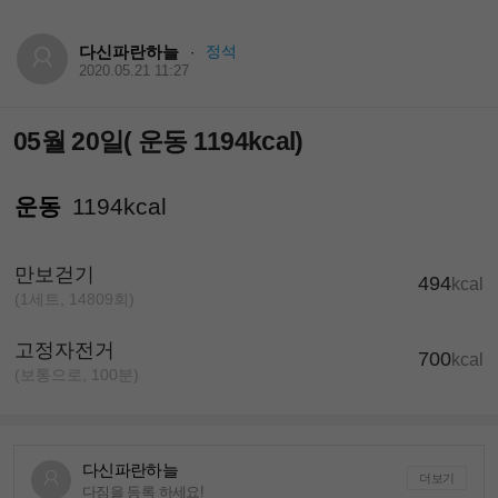
다신파란하늘
정석
·
2020.05.21 11:27
05월 20일( 운동 1194kcal)
운동
1194kcal
만보걷기
494
kcal
(1세트, 14809회)
고정자전거
700
kcal
(보통으로, 100분)
다신파란하늘
더보기
다짐을 등록 하세요!