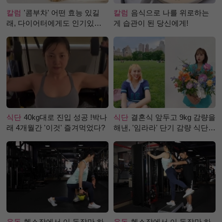
칼럼
'콤부차' 어떤 효능 있길
칼럼
음식으로 나를 위로하는
래, 다이어터에게도 인기있는
게 습관이 된 당신에게!
걸까?
식단
40kg대로 진입 성공 !박나
식단
결혼식 앞두고 9kg 감량을
래 4개월간 '이것' 즐겨먹었다?
해낸, '임라라' 단기 감량 식단
은?
운동
헬스장에서 이 동작만 하
운동
헬스장에서 이 동작만 하