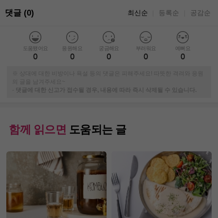
댓글 (0)
최신순
등록순
공감순
｜
｜
도움됐어요
응원해요
궁금해요
부러워요
예뻐요
0
0
0
0
0
※ 상대에 대한 비방이나 욕설 등의 댓글은 피해주세요! 따뜻한 격려와 응원
의 글을 남겨주세요~
-
댓글에 대한 신고가 접수될 경우, 내용에 따라 즉시 삭제될 수 있습니다.
함께 읽으면
도움되는 글